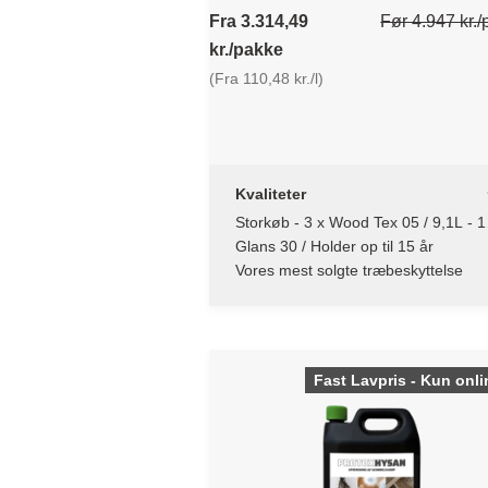
Fra 3.314,49
Før 4.947 kr.
kr./pakke
(Fra 110,48 kr./l)
Kvaliteter
Storkøb - 3 x Wood Tex 05 / 9,1L - 1
L
Glans 30 / Holder op til 15 år
Vores mest solgte træbeskyttelse
Fast Lavpris - Kun onli