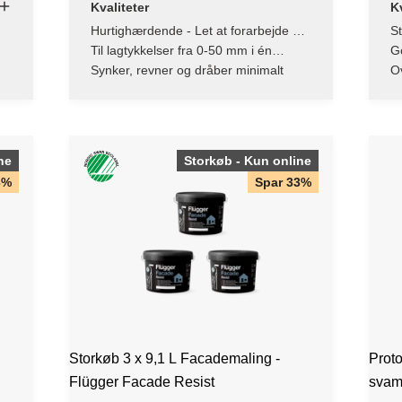
Kvaliteter
Kv
Hurtighærdende - Let at forarbejde og
St
efterbehandle
f
Til lagtykkelser fra 0-50 mm i én
Go
arbejdsgang
Synker, revner og dråber minimalt
O
ne
Storkøb - Kun online
3%
Spar 33%
Storkøb 3 x 9,1 L Facademaling -
Proto
Flügger Facade Resist
svam