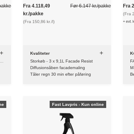
/pakke
Fra 4.118,49
Før 6.147 kr./pakke
Fra 2
kr./pakke
(Fra 2
(Fra 150,86 kr./l)
+ evt. 
Kvaliteter
Kv
0
Storkøb - 3 x 9,1L Facade Resist
F
Diffusionsåben facademaling
M
og
Tåler regn 30 min efter påføring
Be
ne
Fast Lavpris - Kun online