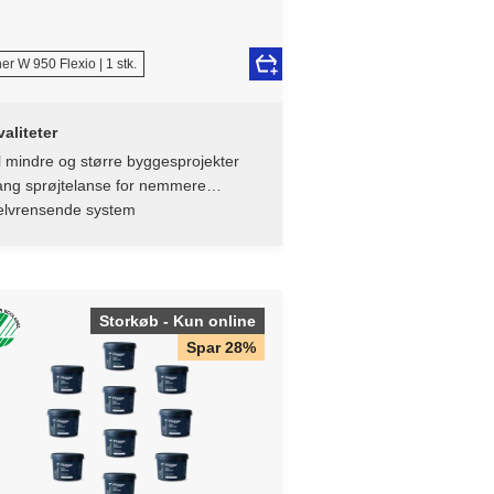
r W 950 Flexio | 1 stk.
aliteter
l mindre og større byggesprojekter
ang sprøjtelanse for nemmere
føring
elvrensende system
Storkøb - Kun online
Spar 28%