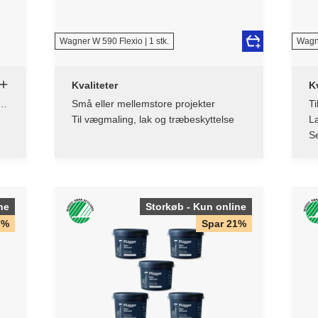
Wagner W 590 Flexio | 1 stk.
Wagne
Kvaliteter
Kv
 /
Små eller mellemstore projekter
Ti
Til vægmaling, lak og træbeskyttelse
L
på
S
ne
Storkøb - Kun online
7%
Spar 21%