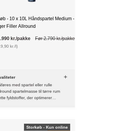
øb - 10 x 10L Håndspartel Medium -
er Filler Allround
.990 kr./pakke
Før 2.790 kr./pakke
9,90 kr./l)
aliteter
føres med spartel eller rulle
lround spartelmasse til tørre rum
tte fyldstoffer, der optimerer
åføringsegenskaberne
Storkøb - Kun online