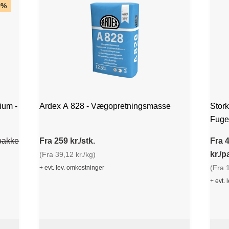
9%
ium -
Ardex A 828 - Vægopretningsmasse
Stork
Fuge
/pakke
Fra 259 kr./stk.
Fra 
kr./
(Fra 39,12 kr./kg)
(Fra 1
+ evt. lev. omkostninger
+ evt. 