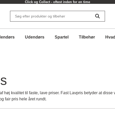
Click og Collect - oftest inden for en time
dendørs
Udendørs
Spartel
Tilbehør
Hvad
is
f høj kvalitet til faste, lave priser. Fast Lavpris betyder at diss
 fair pris hele året rundt.