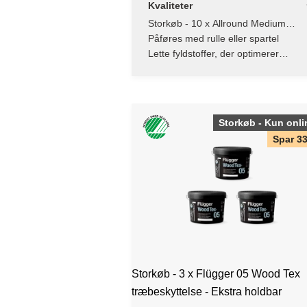
Kvaliteter
Storkøb - 10 x Allround Medium
Rullespartel
Påføres med rulle eller spartel
Lette fyldstoffer, der optimerer
påføringsegenskaberne
Storkøb - Kun onli
Spar 3
Storkøb - 3 x Flügger 05 Wood Tex
træbeskyttelse - Ekstra holdbar