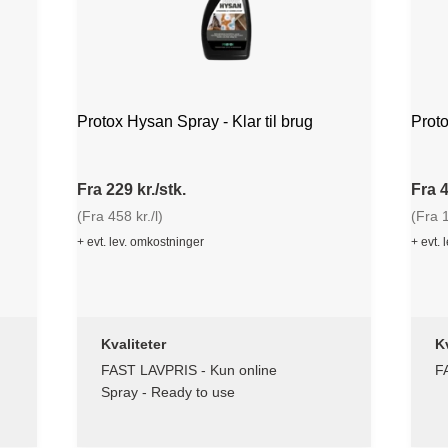
Protox Hysan Spray - Klar til brug
Proto
Fra 229 kr./stk.
Fra 4
(Fra 458 kr./l)
(Fra 1
+ evt. lev. omkostninger
+ evt. 
Kvaliteter
Kv
FAST LAVPRIS - Kun online
F
Spray - Ready to use