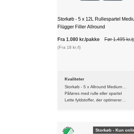
Storkøb - 5 x 12L Rullespartel Medi
Flügger Filler Allround
Fra 1.080 kr./pakke
Før 1.495 kr.
(Fra 18 kr./l)
Kvaliteter
Storkøb - 5 x Allround Medium
Rullespartel
Påføres med rulle eller spartel
Lette fyldstoffer, der optimerer
påføringsegenskaberne
Storkøb - Kun onli