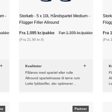
um -
Storkøb - 5 x 10L Håndspartel Medium -
Stork
Flügger Filler Allround
Flügg
/pakke
Fra 1.095 kr./pakke
Før 1.395 kr./pakke
Fra 1
(Fra 21,90 kr./l)
(Fra 1
Kvaliteter
Kv
Påføres med spartel eller rulle
På
Allround spartelmasse til tørre rum
Al
Lette fyldstoffer, der optimerer
Le
påføringsegenskaberne
p
ne
Partner