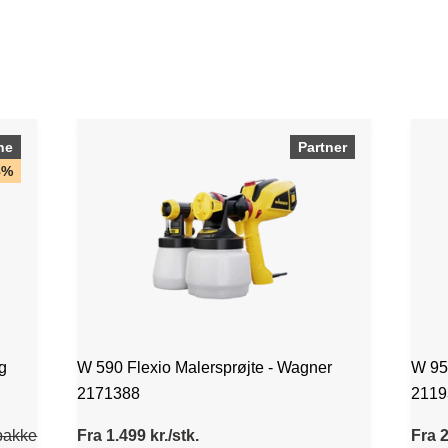
ne
Partner
8%
g
W 590 Flexio Malersprøjte - Wagner
W 95
2171388
2119
/pakke
Fra 1.499 kr./stk.
Fra 2