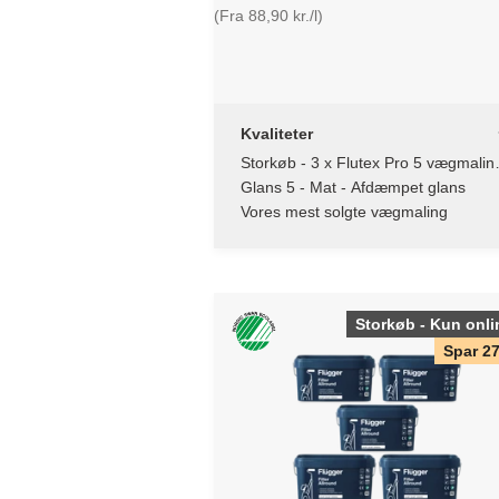
(Fra 88,90 kr./l)
Kvaliteter
Storkøb - 3 x Flutex Pro 5 vægmaling
9,1L - 10 L
Glans 5 - Mat - Afdæmpet glans
Vores mest solgte vægmaling
Storkøb - Kun onli
Spar 2