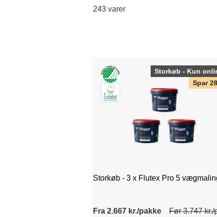
243 varer
Storkøb - Kun onli
Spar 2
Storkøb - 3 x Flutex Pro 5 vægmalin
Fra 2.667 kr./pakke
Før 3.747 kr.