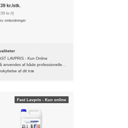
39 kr./stk.
39 kr./l)
lev. omkostninger
aliteter
AST LAVPRIS - Kun Online
å anvendes af både professionelle
 private.
skyttelse af dit træ
Fast Lavpris - Kun online