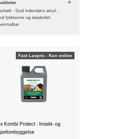
aliteter
orkøb - God indendørs akryl-
ugemasse
d fyldeevne og elasticitet
vermalbar
Fast Lavpris - Kun online
x Kombi Protect - Insekt- og
peforebyggelse