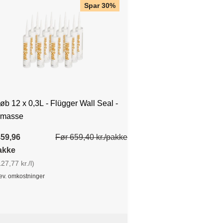
Spar 30%
øb 12 x 0,3L - Flügger Wall Seal -
masse
459,96
Før 659,40 kr./pakke
pakke
27,77 kr./l)
lev. omkostninger