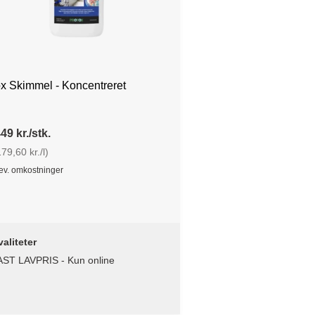
x Skimmel - Koncentreret
49 kr./stk.
79,60 kr./l)
lev. omkostninger
aliteter
AST LAVPRIS - Kun online