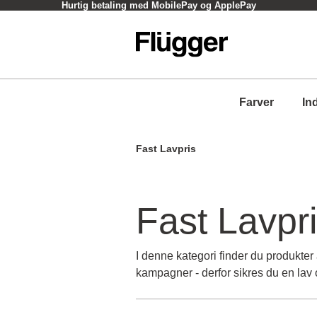
Hurtig betaling med MobilePay og ApplePay
Farver
In
Fast Lavpris
Fast Lavpr
I denne kategori finder du produkter a
kampagner - derfor sikres du en lav og