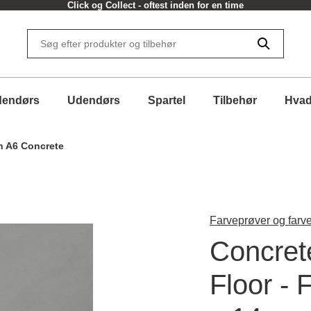
Click og Collect - oftest inden for en time
dendørs
Udendørs
Spartel
Tilbehør
Hvad
h A6 Concrete
Farveprøver og farve
Concret
Floor - 