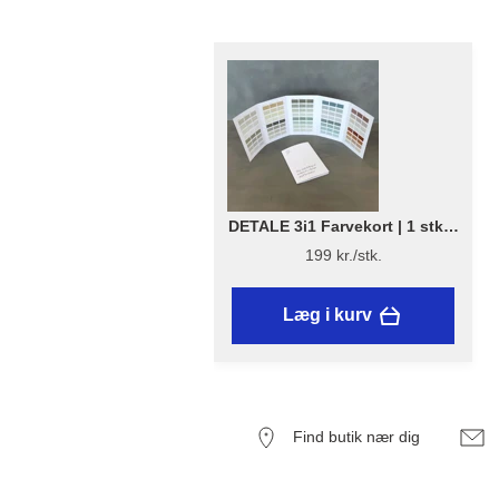
DETALE 3i1 Farvekort | 1 stk. -
DETALE 3 i 1 Farvekort 2025 -
199 kr./stk.
KABRIC, KC14, Matt Paint
Læg i kurv
Find butik nær dig