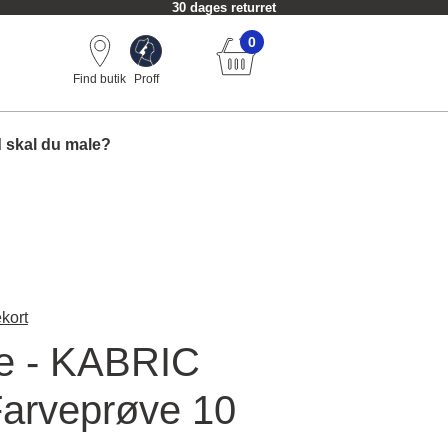
30 dages returret
0
Find butik
Proff
 skal du male?
kort
e - KABRIC
Farveprøve 10