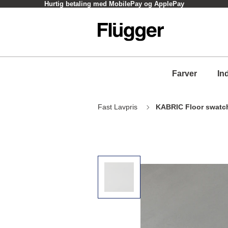
Hurtig betaling med MobilePay og ApplePay
Farver
In
Fast Lavpris
KABRIC Floor swatc