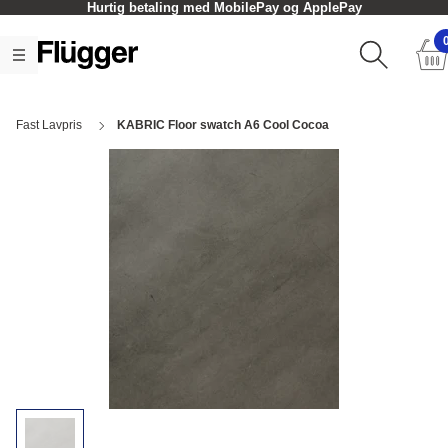
Hurtig betaling med MobilePay og ApplePay
Fast Lavpris
KABRIC Floor swatch A6 Cool Cocoa