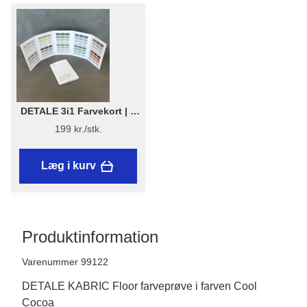
DETALE 3i1 Farvekort | 1
stk. - DETALE 3 i 1
199 kr./stk.
Farvekort 2025 - KABRIC,
KC14, Matt Paint
Læg i kurv
Produktinformation
Varenummer 99122
DETALE KABRIC Floor farveprøve i farven Cool
Cocoa