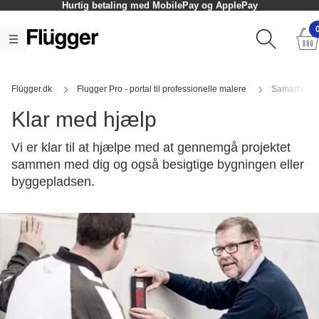
Hurtig betaling med MobilePay og ApplePay
Flügger.dk
Flugger Pro - portal til professionelle malere
Samarbejde 
Klar med hjælp
Vi er klar til at hjælpe med at gennemgå projektet
sammen med dig og også besigtige bygningen eller
byggepladsen.