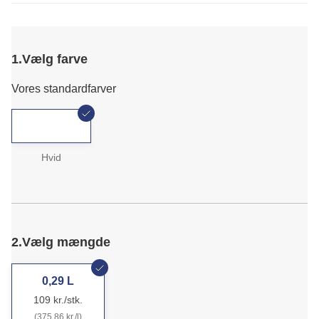
1.
Vælg farve
Vores standardfarver
Hvid
2.
Vælg mængde
0,29 L
109 kr./stk.
(375,86 kr./l)