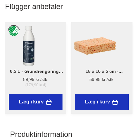
Flügger anbefaler
0,5 L - Grundrengøring -
18 x 10 x 5 cm -
Flügger Fluren 37
Rengøringssvamp af
89,95 kr./stk.
59,95 kr./stk.
Viskose - Stiwex
(179,90 kr./l)
Læg i kurv
Læg i kurv
Produktinformation