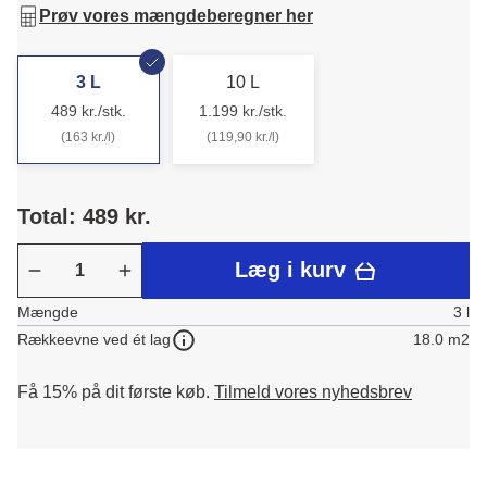
Prøv vores mængdeberegner her
3 L
10 L
489 kr./stk.
1.199 kr./stk.
(163 kr./l)
(119,90 kr./l)
Total: 489 kr.
Læg i kurv
Mængde
3 l
18.0 m2
Rækkeevne ved ét lag
Få 15% på dit første køb.
Tilmeld vores nyhedsbrev