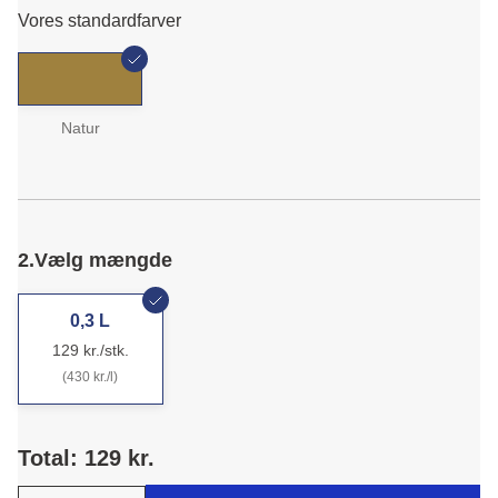
Vores standardfarver
Natur
2.
Vælg mængde
0,3 L
129 kr./stk.
(430 kr./l)
Total: 129 kr.