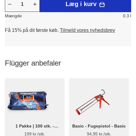
Læg i kurv
Mængde
0.3 l
Få 15% på dit første køb.
Tilmeld vores nyhedsbrev
Flügger anbefaler
1 Pakke | 100 stk. -
Basic - Fugepistol - Basic
Flügger PowerWipes - 100
199 kr./stk.
94,95 kr./stk.