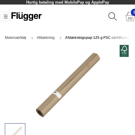
Hurtig betaling med MobilePay og ApplePay
Malerværktøj
Afdækning
Afdækningspap 125 g FSC certificeret