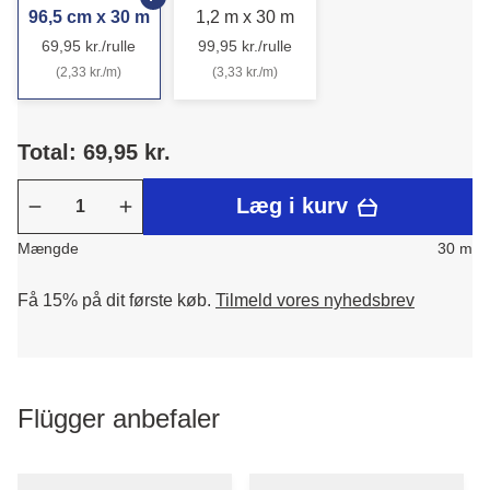
96,5 cm x 30 m
1,2 m x 30 m
69,95 kr./rulle
99,95 kr./rulle
(2,33 kr./m)
(3,33 kr./m)
Total: 69,95 kr.
Læg i kurv
Mængde
30 m
Få 15% på dit første køb.
Tilmeld vores nyhedsbrev
Flügger anbefaler