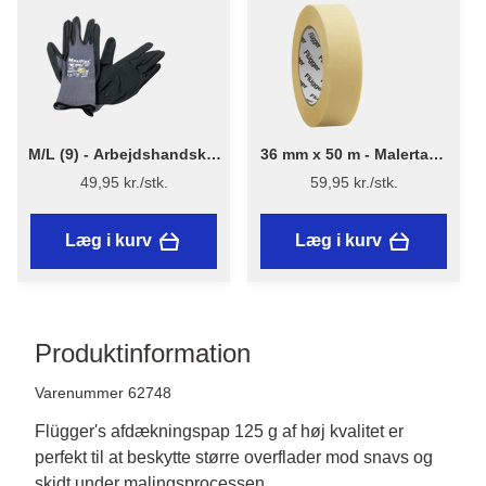
M/L (9) - Arbejdshandsker
36 mm x 50 m - Malertape
MaxiFlex 42-874
- Flügger
49,95 kr./stk.
59,95 kr./stk.
Læg i kurv
Læg i kurv
Produktinformation
Varenummer 62748
Flügger's afdækningspap 125 g af høj kvalitet er
perfekt til at beskytte større overflader mod snavs og
skidt under malingsprocessen.