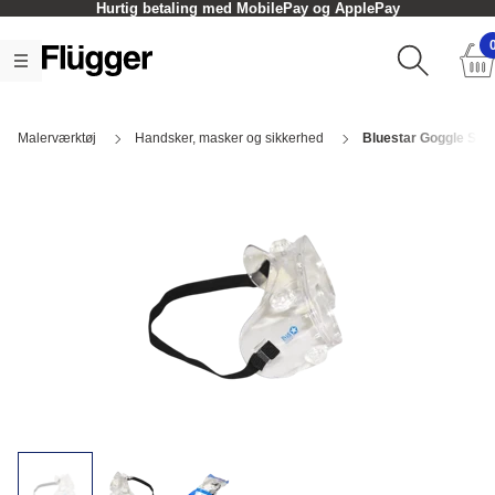
Hurtig betaling med MobilePay og ApplePay
Malerværktøj
Handsker, masker og sikkerhed
Bluestar Goggle Sikk