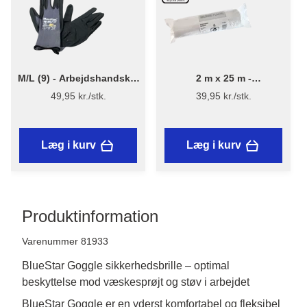
M/L (9) - Arbejdshandsker
2 m x 25 m -
MaxiFlex 42-874
Afdækningsplast 13 µ -
49,95 kr./stk.
39,95 kr./stk.
Genanvendt plast
Læg i kurv
Læg i kurv
Produktinformation
Varenummer 81933
BlueStar Goggle sikkerhedsbrille – optimal
beskyttelse mod væskesprøjt og støv i arbejdet
BlueStar Goggle er en yderst komfortabel og fleksibel 