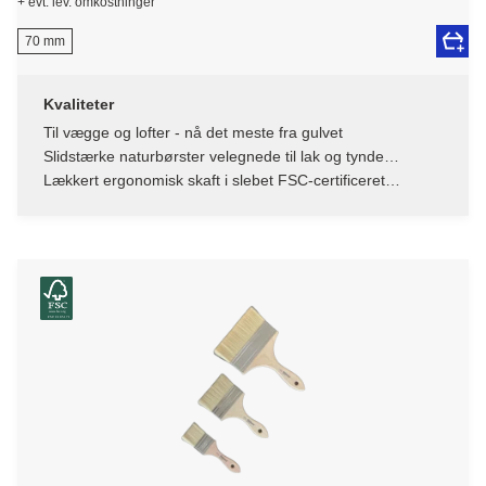
+ evt. lev. omkostninger
70 mm
Kvaliteter
Til vægge og lofter - nå det meste fra gulvet
Slidstærke naturbørster velegnede til lak og tynde
laserende væsker
Lækkert ergonomisk skaft i slebet FSC-certificeret
bøgetræ