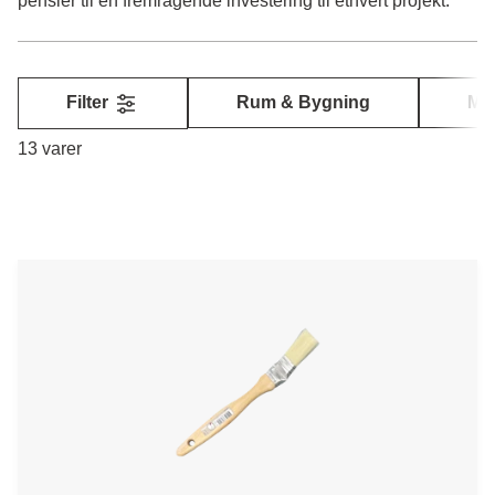
pensler til en fremragende investering til ethvert projekt.
Filter
Rum & Bygning
Mi
13 varer