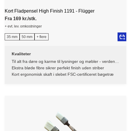
Kort Fladpensel High Finish 1191 - Flügger
Fra 169 kr./stk.
+ evt. lev. omkostninger
35 mm
50 mm
+ flere
Kvaliteter
Til alt fra døre og karme til lysninger og møbler - verdens
bedste allround pensel
Ekstra bløde fibre sikrer perfekt finish uden striber
Kort ergonomisk skaft i slebet FSC-certificeret bøgetræ