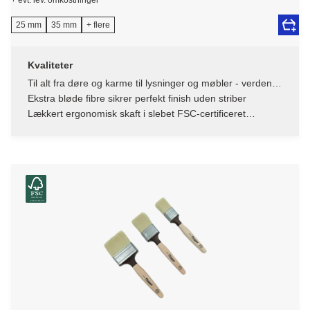
25 mm
35 mm
+ flere
Kvaliteter
Til alt fra døre og karme til lysninger og møbler - verdens
bedste allround pensel
Ekstra bløde fibre sikrer perfekt finish uden striber
Lækkert ergonomisk skaft i slebet FSC-certificeret
bøgetræ