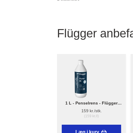
Flügger anbefa
1 L - Penselrens - Flügger
Fluren 59
159 kr./stk.
(159 kr./l)
Læg i kurv