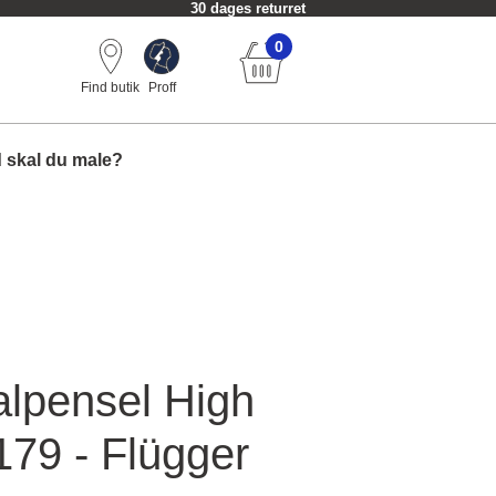
30 dages returret
0
Find butik
Proff
 skal du male?
alpensel High
179 - Flügger