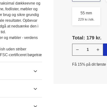
r maksimal dækkeevne og 
rme, fodlister, møbler og 
55 mm
r brug og sikre grundig 
229 kr./stk.
e resultater. Opbevar 
ndgå at nedsænke den i 
tid.
Total: 179 kr.
nger og møbler - verdens
nish uden striber
 FSC-certificeret bøgetræ
Få 15% på dit første