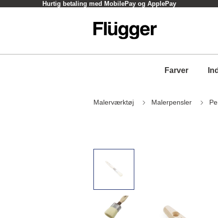
Hurtig betaling med MobilePay og ApplePay
Farver
In
Malerværktøj
Malerpensler
Pe