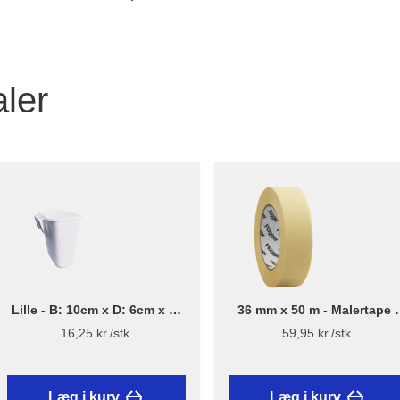
ler
Lille - B: 10cm x D: 6cm x H:
36 mm x 50 m - Malertape -
12cm - Penselholder
Flügger
16,25 kr./stk.
59,95 kr./stk.
Læg i kurv
Læg i kurv