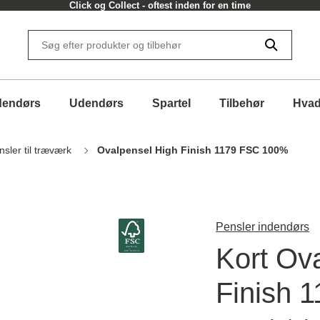
Click og Collect - oftest inden for en time
dendørs
Udendørs
Spartel
Tilbehør
Hvad
nsler til træværk
Ovalpensel High Finish 1179 FSC 100%
Pensler indendørs
Kort Ov
Finish 1