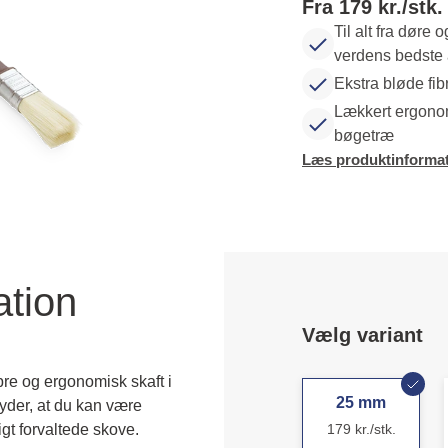
Fra 179 kr./stk.
Til alt fra døre 
verdens bedste 
Ekstra bløde fibr
Lækkert ergonomi
bøgetræ
Læs produktinformat
ation
Vælg variant
bre og ergonomisk skaft i
25 mm
tyder, at du kan være
igt forvaltede skove.
179 kr./stk.