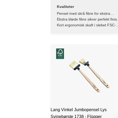
Kvaliteter
Pensel med skrå fibre for ekstra
præcision
Ekstra bløde fibre sikrer perfekt finis
uden striber
Kort ergonomisk skaft i slebet FSC-
certificeret bøgetræ
Lang Vinkel Jumbopensel Lys
Svinebørste 1738 - Flügger