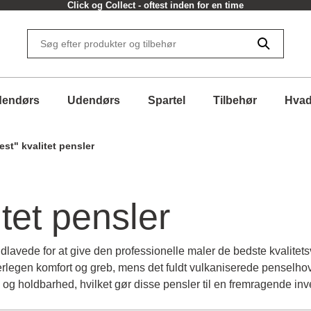
30 dages returret
dendørs
Udendørs
Spartel
Tilbehør
Hvad
est" kvalitet pensler
itet pensler
ndlavede for at give den professionelle maler de bedste kvalite
overlegen komfort og greb, mens det fuldt vulkaniserede penselh
id og holdbarhed, hvilket gør disse pensler til en fremragende inves