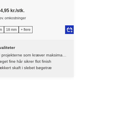
4,95 kr./stk.
lev. omkostninger
m
18 mm
+ flere
aliteter
l projekterne som kræver maksimal
æcision og perfekte linjer
get fine hår sikrer flot finish
kkert skaft i slebet bøgetræ