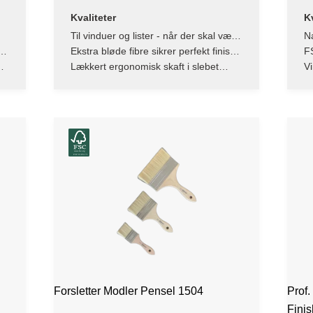
Kvaliteter
Kv
Til vinduer og lister - når der skal være
Na
styr på detaljerne
h
Ekstra bløde fibre sikrer perfekt finish
FS
uden striber
Lækkert ergonomisk skaft i slebet
Vi
bøgetræ
Forsletter Modler Pensel 1504
Prof.
Fini