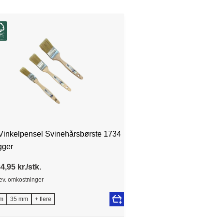
 Vinkelpensel Svinehårsbørste 1734
gger
4,95 kr./stk.
lev. omkostninger
m
35 mm
+ flere