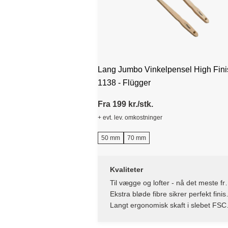
Lang Jumbo Vinkelpensel High Fini
1138 - Flügger
Fra 199 kr./stk.
+ evt. lev. omkostninger
50 mm
70 mm
Kvaliteter
Til vægge og lofter - nå det meste fr
gulvet
Ekstra bløde fibre sikrer perfekt finis
uden striber
Langt ergonomisk skaft i slebet FSC
certificeret bøgetræ