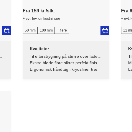
Fra 159 kr./stk.
Fra 6
+ evt. lev. omkostninger
+ evt. 
50 mm
100 mm
+ flere
12 m
Kvaliteter
Kv
a
Til efterstrygning på større overflader
Ti
som møbler, vindueskamme, døre
pr
l
Ekstra bløde fibre sikrer perfekt finish
Me
uden striber
Ergonomisk håndtag i krydsfiner træ
Læ