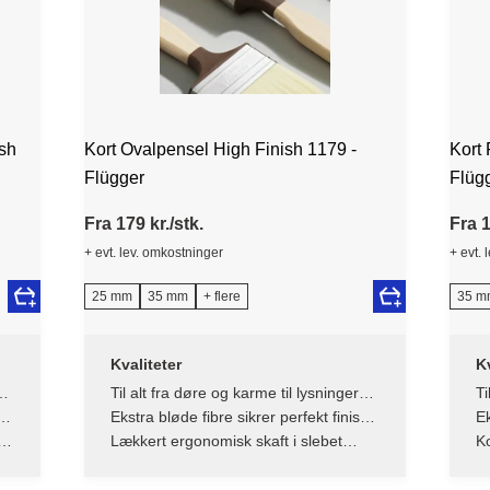
sh
Kort Ovalpensel High Finish 1179 -
Kort 
Flügger
Flüg
Fra 179 kr./stk.
Fra 1
+ evt. lev. omkostninger
+ evt. 
25 mm
35 mm
+ flere
35 m
Kvaliteter
Kv
a
Til alt fra døre og karme til lysninger
Ti
og møbler - verdens bedste allround
og
h
Ekstra bløde fibre sikrer perfekt finish
Ek
pensel
p
uden striber
ud
-
Lækkert ergonomisk skaft i slebet
Ko
FSC-certificeret bøgetræ
ce