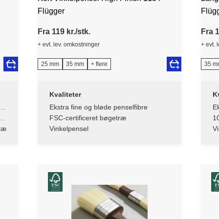
Flügger
Flüg
Fra 119 kr./stk.
Fra 1
+ evt. lev. omkostninger
+ evt. 
25 mm
35 mm
+ flere
35 m
Kvaliteter
Kv
te
Ekstra fine og bløde penselfibre
Ek
h
FSC-certificeret bøgetræ
1
træ
Vinkelpensel
Vi