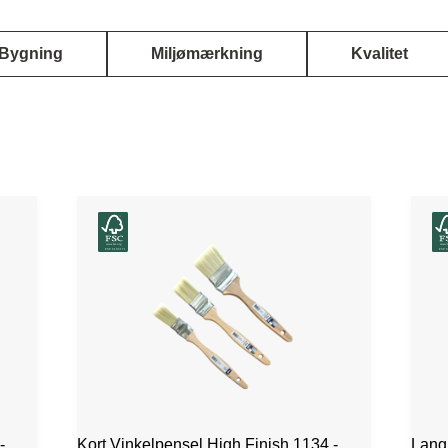
Bygning
Miljømærkning
Kvalitet
-
Kort Vinkelpensel High Finish 1134 -
Lang 