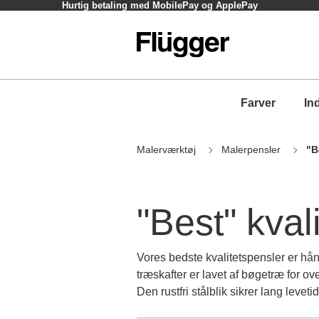
Click og Collect - oftest inden for en time
Farver
In
Malerværktøj
Malerpensler
"B
"Best" kval
Vores bedste kvalitetspensler er hå
træskafter er lavet af bøgetræ for 
Den rustfri stålblik sikrer lang levet