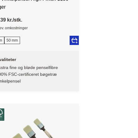
ger
39 kr./stk.
lev. omkostninger
m
50 mm
aliteter
stra fine og bløde penselfibre
00% FSC-certificeret bøgetræ
nkelpensel