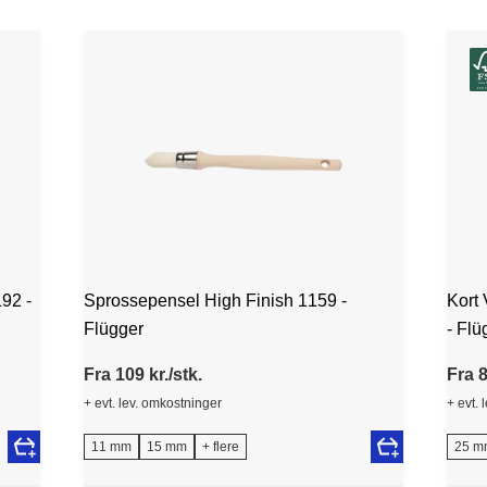
92 -
Sprossepensel High Finish 1159 -
Kort
Flügger
- Flü
Fra 109 kr./stk.
Fra 8
+ evt. lev. omkostninger
+ evt. 
11 mm
15 mm
+ flere
25 m