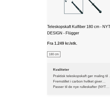
Teleskopskaft Kulfiber 180 cm - NY
DESIGN - Flügger
Fra 1.249 kr./stk.
180 cm
Kvaliteter
Praktisk teleskopskaft gør maling til 
leg
Fremstillet i carbon hvilket giver
maksimal styrke og stivhed
Passer til de nye rulleskafter (NYT
DESIGN)