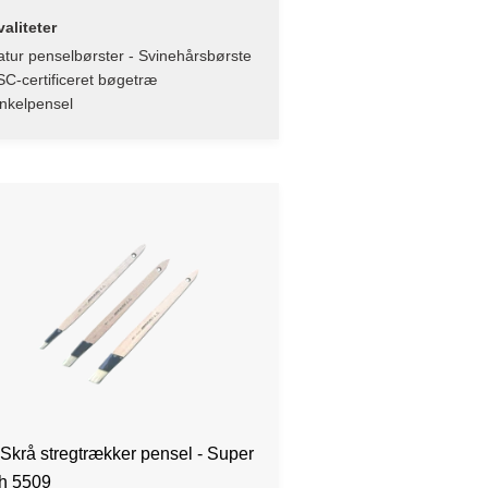
aliteter
tur penselbørster - Svinehårsbørste
C-certificeret bøgetræ
nkelpensel
 Skrå stregtrækker pensel - Super
sh 5509