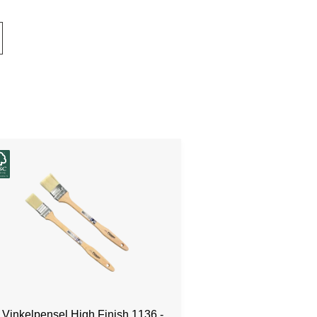
Vinkelpensel High Finish 1136 -