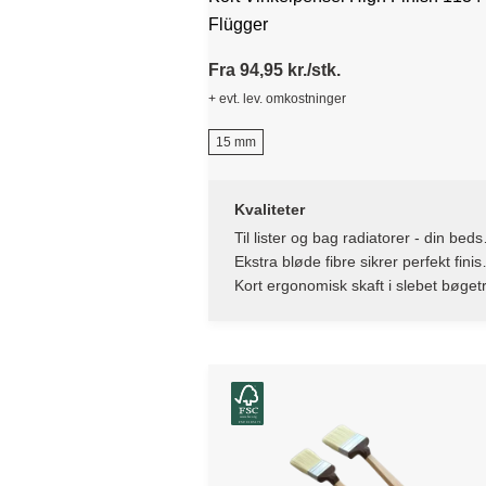
Flügger
Fra 94,95 kr./stk.
+ evt. lev. omkostninger
15 mm
Kvaliteter
Til lister og bag radiatorer - din beds
ven når pladsen er trang
Ekstra bløde fibre sikrer perfekt finis
uden striber
Kort ergonomisk skaft i slebet bøge