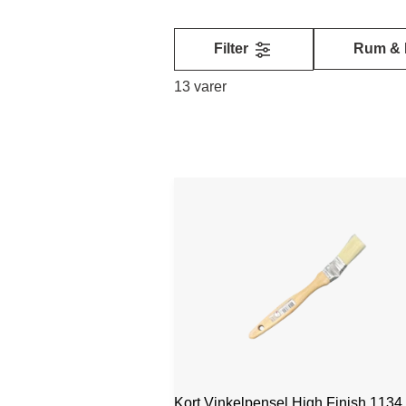
Filter
Rum & 
13 varer
Kort Vinkelpensel High Finish 1134 