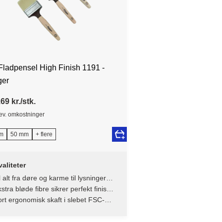
Fladpensel High Finish 1191 -
ger
69 kr./stk.
lev. omkostninger
m
50 mm
+ flere
aliteter
l alt fra døre og karme til lysninger
 møbler - verdens bedste allround
stra bløde fibre sikrer perfekt finish
ensel
en striber
rt ergonomisk skaft i slebet FSC-
rtificeret bøgetræ