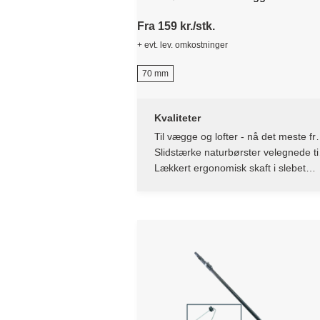
Fra 159 kr./stk.
+ evt. lev. omkostninger
70 mm
Kvaliteter
Til vægge og lofter - nå det meste fr
gulvet
Slidstærke naturbørster velegnede ti
lak og tynde laserende væsker
Lækkert ergonomisk skaft i slebet
FSC-certificeret bøgetræ