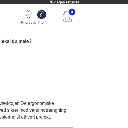
Fri fragt fra 549 kr.
0
Find butik
Proff
 skal du male?
tsværktøjer. De ergonomiske
oved sikrer mod vandindtrængning.
tering til ethvert projekt.