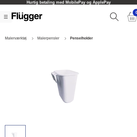
Hurtig betaling med MobilePay og ApplePay
Malerværktøj
Malerpensler
Penselholder