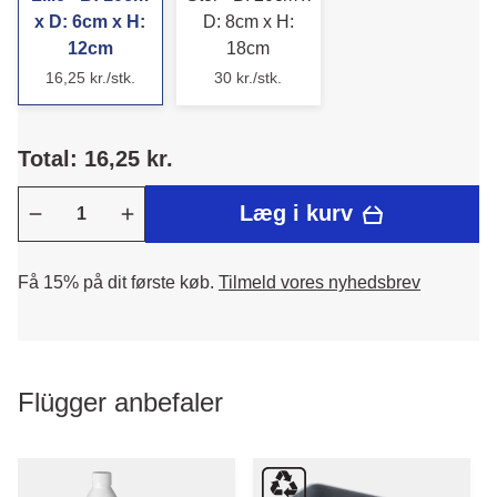
x D: 6cm x H:
D: 8cm x H:
12cm
18cm
16,25 kr./stk.
30 kr./stk.
Total: 16,25 kr.
Læg i kurv
Få 15% på dit første køb.
Tilmeld vores nyhedsbrev
Flügger anbefaler