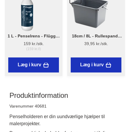
1 L - Penselrens - Flügger
18cm / 8L - Rullespand i
Fluren 59
genanvendt plast - Stiwex
159 kr./stk.
39,95 kr./stk.
(159 kr./l)
Læg i kurv
Læg i kurv
Produktinformation
Varenummer 40681
Penselholderen er din uundværlige hjælper til
malerprojekter.