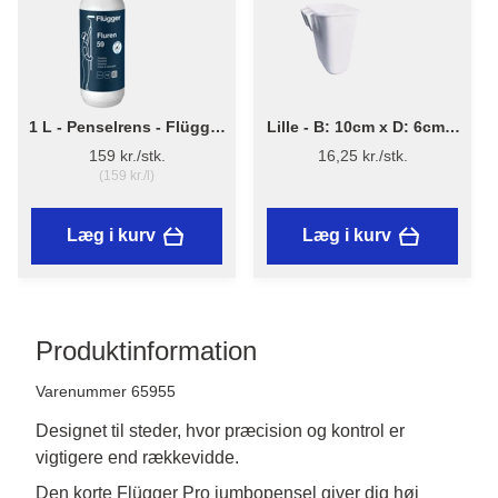
1 L - Penselrens - Flügger
Lille - B: 10cm x D: 6cm x
Fluren 59
H: 12cm - Penselholder
159 kr./stk.
16,25 kr./stk.
(159 kr./l)
Læg i kurv
Læg i kurv
Produktinformation
Varenummer 65955
Designet til steder, hvor præcision og kontrol er
vigtigere end rækkevidde.
Den korte Flügger Pro jumbopensel giver dig høj 