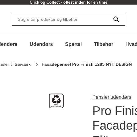
Click og Collect - oftest inden for en time
dendørs
Udendørs
Spartel
Tilbehør
Hvad
nsler til træværk
Facadepensel Pro Finish 1285 NYT DESIGN
Pensler udendørs
Pro Fini
Facadep