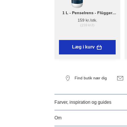
1 L - Penselrens - Flügger
Fluren 59
159 kr./stk.
(159 kr./l)
Læg i kurv
Find butik nær dig
Farver, inspiration og guides
Om