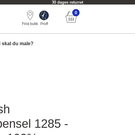
30 dages returret
0
Find butik
Proff
 skal du male?
sh
ensel 1285 -