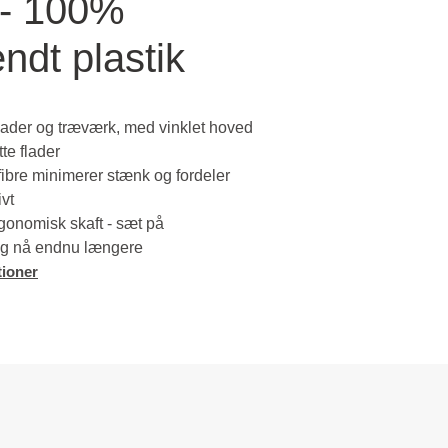
 - 100%
ndt plastik
cader og træværk, med vinklet hoved
tte flader
ibre minimerer stænk og fordeler
ivt
onomisk skaft - sæt på
og nå endnu længere
ioner