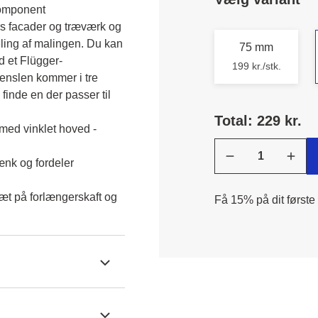
omponent 
rs facader og træværk og 
eling af malingen. Du kan 
75 mm
 et Flügger-
199 kr./stk.
Penslen kommer i tre 
finde en der passer til 
Total: 229 kr.
med vinklet hoved -
ænk og fordeler
æt på forlængerskaft og
Få 15% på dit første