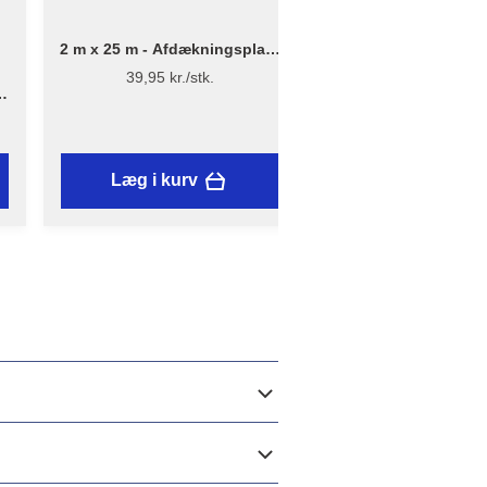
2 m x 25 m - Afdækningsplast
1 Pakke | 5 stk - B
13 µ - Genanvendt plast
støvmaske med ventil
39,95 kr./stk.
139 kr./stk.
 -
Læg i kurv
Læg i kurv