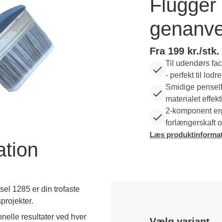
Flügger
genanve
Fra 199 kr./stk.
Til udendørs fa
- perfekt til lodre
Smidige penself
materialet effekt
2-komponent erg
forlængerskaft 
Læs produktinformat
ation
el 1285 er din trofaste
projekter.
nelle resultater ved hver 
Vælg variant