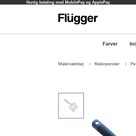
Hurtig betaling med MobilePay og ApplePay
Farver
In
Malerværktøj
Malerpensler
Pe