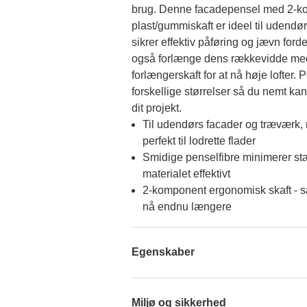
brug. Denne facadepensel med 2-k
plast/gummiskaft er ideel til udendø
sikrer effektiv påføring og jævn ford
også forlænge dens rækkevidde med
forlængerskaft for at nå høje lofter. 
forskellige størrelser så du nemt kan 
dit projekt.
Til udendørs facader og træværk, 
perfekt til lodrette flader
Smidige penselfibre minimerer st
materialet effektivt
2-komponent ergonomisk skaft - s
nå endnu længere
Egenskaber
Miljø og sikkerhed