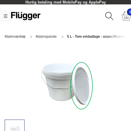
Hurtig betaling med MobilePay og ApplePay
Malerværktøj
Malerspande
5 L - Tom emballage - uspecificeret fa