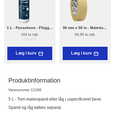
1 L - Penselrens - Flügger
36 mm x 50 m - Malertape
Fluren 59
- Flügger
159 kr./stk.
59,95 kr./stk.
(159 kr./l)
Læg i kurv
Læg i kurv
Produktinformation
Varenummer 12188
5 L - Tom malerspand eller låg i uspecificeret farve.
Spand og låg købes separat. 
