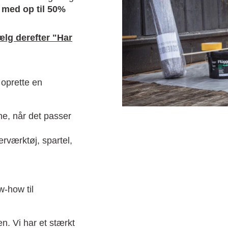
t
med op til 50%
lg derefter "Har
 oprette en
ne, når det passer
erværktøj, spartel,
-how til
n. Vi har et stærkt