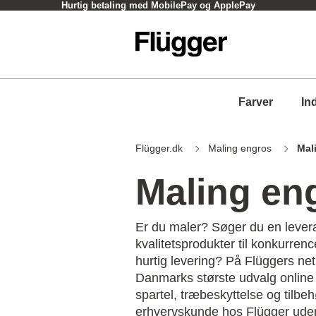
Hurtig betaling med MobilePay og ApplePay
Farver
In
Flügger.dk
Maling engros
Mal
Maling en
Er du maler? Søger du en leve
kvalitetsprodukter til konkurren
hurtig levering? På Flüggers net
Danmarks største udvalg online 
spartel, træbeskyttelse og tilbeh
erhvervskunde hos Flügger ude