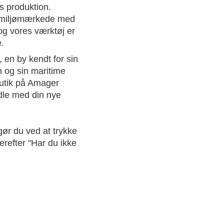
s produktion.
r miljømærkede med
g vores værktøj er
æ.
, en by kendt for sin
 og sin maritime
butik på Amager
dle med din nye
ør du ved at trykke
refter "Har du ikke