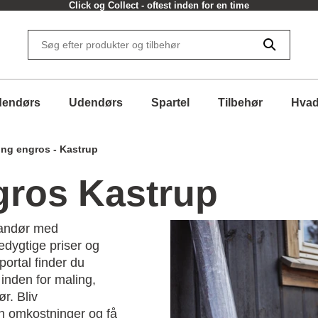
Click og Collect - oftest inden for en time
dendørs
Udendørs
Spartel
Tilbehør
Hvad
ing engros - Kastrup
gros Kastrup
randør med
cedygtige priser og
portal finder du
inden for maling,
ør. Bliv
n omkostninger og få