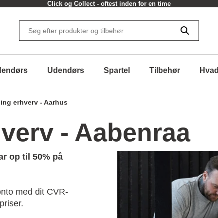
Click og Collect - oftest inden for en time
dendørs
Udendørs
Spartel
Tilbehør
Hvad
ing erhverv - Aarhus
hverv - Aabenraa
r op til 50% på
onto med dit CVR-
riser.