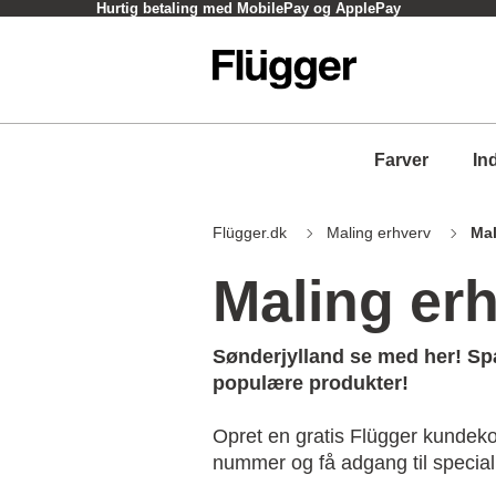
Hurtig betaling med MobilePay og ApplePay
Farver
In
Flügger.dk
Maling erhverv
Mal
Maling er
Sønderjylland se med her! Spa
populære produkter!
Opret en gratis Flügger kundek
nummer og få adgang til specialp