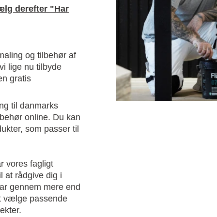
lg derefter "Har
aling og tilbehør af
vi lige nu tilbyde
n gratis
ng til danmarks
ilbehør online. Du kan
ukter, som passer til
r vores fagligt
 at rådgive dig i
 har gennem mere end
at vælge passende
jekter.