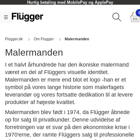
Hurtig betaling med MobilePay og ApplePay
Flügger.dk
Om Flugger
Malermanden
Malermanden
I et halvt århundrede har den ikoniske malermand
været en del af Flüggers visuelle identitet.
Malermanden er mere end blot et logo -han er et
symbol på vores lange historie som malerfagets
leverandør og vores fortsatte dedikation til at levere
produkter af højeste kvalitet.
Malermanden blev født i 1974, da Flügger åbnede
op for salg til privatkunder. Denne udvidelse af
forretningen var et svar på den økonomiske krise i
1970'erne, der ramte Flüggers salg til professionelle