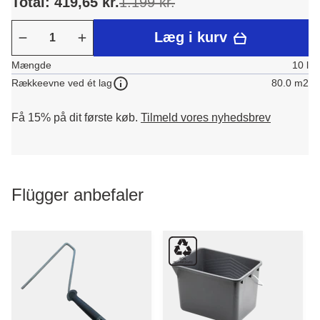
Total: 419,65 kr.
1.199 kr.
Læg i kurv
Mængde
10 l
80.0 m2
Rækkeevne ved ét lag
Få 15% på dit første køb.
Tilmeld vores nyhedsbrev
Flügger anbefaler