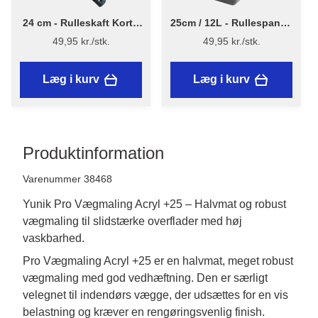
24 cm - Rulleskaft Kort -
25cm / 12L - Rullespand i
NYT DESIGN - Flügger
genanvendt plast - Stiwex
49,95 kr./stk.
49,95 kr./stk.
Læg i kurv
Læg i kurv
Produktinformation
Varenummer 38468
Yunik Pro Vægmaling Acryl +25 – Halvmat og robust
vægmaling til slidstærke overflader med høj
vaskbarhed.
Pro Vægmaling Acryl +25 er en halvmat, meget robust 
vægmaling med god vedhæftning. Den er særligt 
velegnet til indendørs vægge, der udsættes for en vis 
belastning og kræver en rengøringsvenlig finish. 