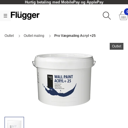
Hurtig betaling med MobilePay og ApplePay
Outlet
Outlet maling
Pro Vægmaling Acryl +25
Outlet