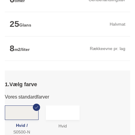
timer
25
Halvmat
Glans
8
Rækkeevne pr. lag
m2/liter
1.
Vælg farve
Vores standardfarver
Hvid /
Hvid
S0500-N