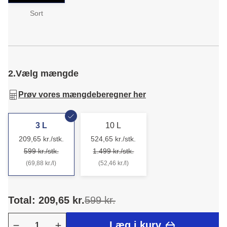
Sort
2.
Vælg mængde
Prøv vores mængdeberegner her
3 L
10 L
209,65 kr./stk.
524,65 kr./stk.
599 kr./stk.
1.499 kr./stk.
(69,88 kr./l)
(52,46 kr./l)
Total: 209,65 kr.
599 kr.
Læg i kurv