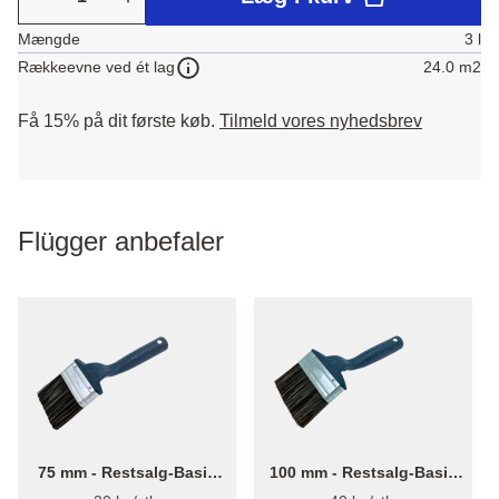
Mængde
3 l
24.0 m2
Rækkeevne ved ét lag
Få 15% på dit første køb.
Tilmeld vores nyhedsbrev
Flügger anbefaler
75 mm - Restsalg-Basic
100 mm - Restsalg-Basic
Facadepensel 3610
Facadepensel 3610