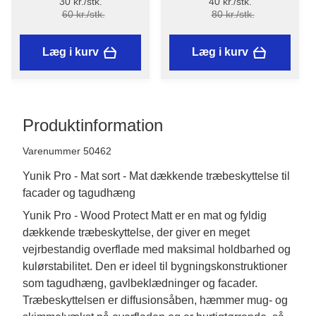
30 kr./stk.
40 kr./stk.
Genanvendt plast - Stiwex
Genanvendt plast - Stiwex
60 kr./stk.
80 kr./stk.
Læg i kurv
Læg i kurv
Produktinformation
Varenummer 50462
Yunik Pro - Mat sort - Mat dækkende træbeskyttelse til
facader og tagudhæng
Yunik Pro - Wood Protect Matt er en mat og fyldig 
dækkende træbeskyttelse, der giver en meget 
vejrbestandig overflade med maksimal holdbarhed og 
kulørstabilitet. Den er ideel til bygningskonstruktioner 
som tagudhæng, gavlbeklædninger og facader. 
Træbeskyttelsen er diffusionsåben, hæmmer mug- og 