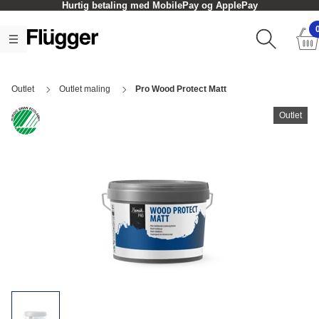
Hurtig betaling med MobilePay og ApplePay
Outlet
Outlet maling
Pro Wood Protect Matt
Outlet