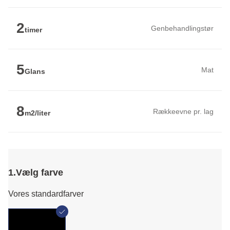
2
Genbehandlingstør
timer
5
Mat
Glans
8
Rækkeevne pr. lag
m2/liter
1.
Vælg farve
Vores standardfarver