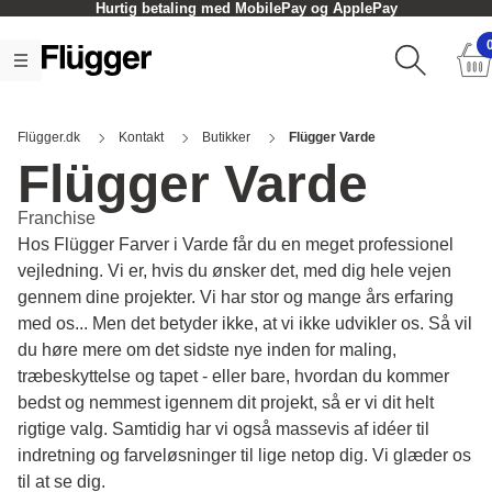
Hurtig betaling med MobilePay og ApplePay
Flügger.dk
Kontakt
Butikker
Flügger Varde
Flügger Varde
Franchise
Hos Flügger Farver i Varde får du en meget professionel
vejledning. Vi er, hvis du ønsker det, med dig hele vejen
gennem dine projekter. Vi har stor og mange års erfaring
med os... Men det betyder ikke, at vi ikke udvikler os. Så vil
du høre mere om det sidste nye inden for maling,
træbeskyttelse og tapet - eller bare, hvordan du kommer
bedst og nemmest igennem dit projekt, så er vi dit helt
rigtige valg. Samtidig har vi også massevis af idéer til
indretning og farveløsninger til lige netop dig. Vi glæder os
til at se dig.