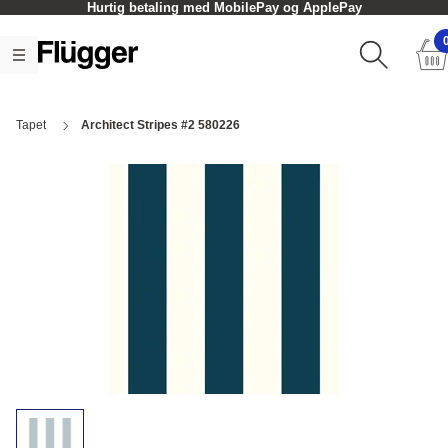
Hurtig betaling med MobilePay og ApplePay
Tapet
Architect Stripes #2 580226