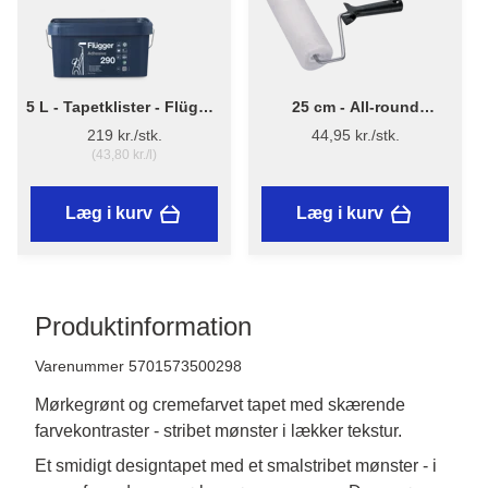
5 L - Tapetklister - Flügger
25 cm - All-round
Adhesive 290
Malerrulle m/skaft
219 kr./stk.
44,95 kr./stk.
(43,80 kr./l)
Læg i kurv
Læg i kurv
Produktinformation
Varenummer 5701573500298
Mørkegrønt og cremefarvet tapet med skærende
farvekontraster - stribet mønster i lækker tekstur.
Et smidigt designtapet med et smalstribet mønster - i 