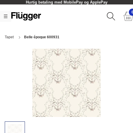
Hurtig betaling med MobilePay og ApplePay
Tapet
Belle époque 600931