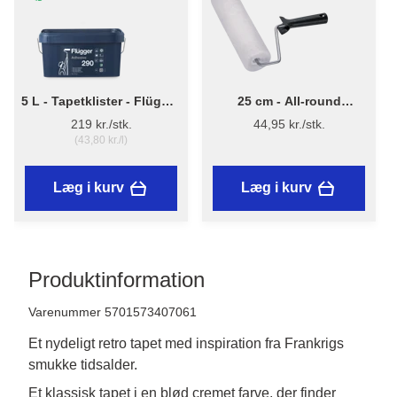
5 L - Tapetklister - Flügger
25 cm - All-round
Adhesive 290
Malerrulle m/skaft
219 kr./stk.
44,95 kr./stk.
(43,80 kr./l)
Læg i kurv
Læg i kurv
Produktinformation
Varenummer 5701573407061
Et nydeligt retro tapet med inspiration fra Frankrigs
smukke tidsalder.
Et klassisk tapet i en blød cremet farve, der finder 