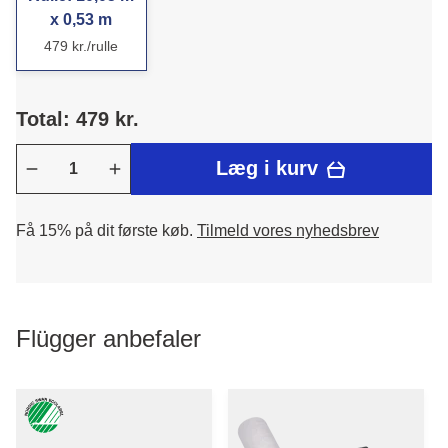
x 0,53 m
479 kr./rulle
Total: 479 kr.
Læg i kurv
Få 15% på dit første køb.
Tilmeld vores nyhedsbrev
Flügger anbefaler