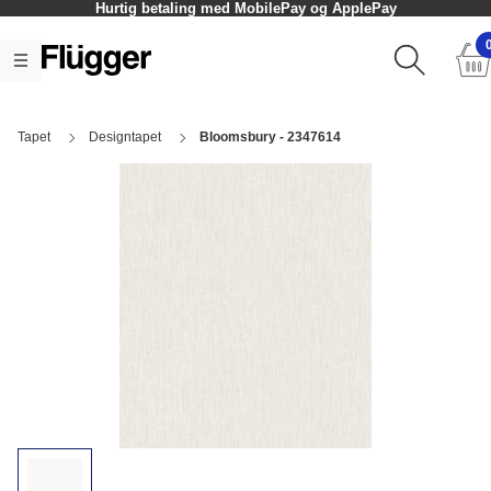
Hurtig betaling med MobilePay og ApplePay
Tapet
Designtapet
Bloomsbury - 2347614