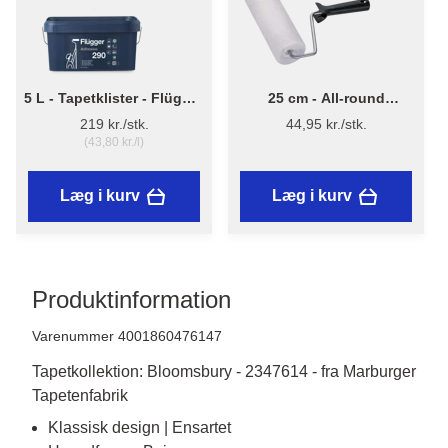
5 L - Tapetklister - Flügger
25 cm - All-round
Adhesive 290
Malerrulle m/skaft
219 kr./stk.
44,95 kr./stk.
(43,80 kr./l)
Læg i kurv
Læg i kurv
Produktinformation
Varenummer 4001860476147
Tapetkollektion: Bloomsbury - 2347614 - fra Marburger
Tapetenfabrik
Klassisk design | Ensartet