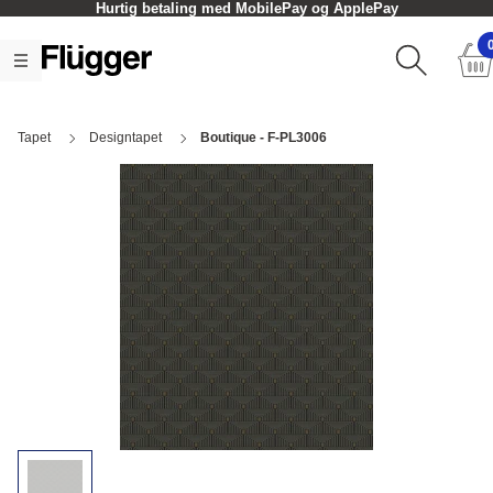
Hurtig betaling med MobilePay og ApplePay
Tapet
Designtapet
Boutique - F-PL3006