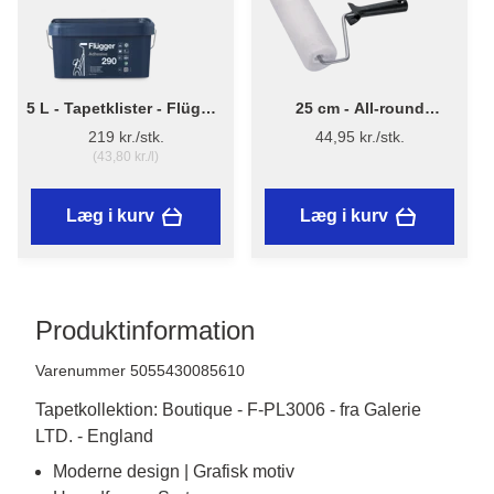
5 L - Tapetklister - Flügger
25 cm - All-round
Adhesive 290
Malerrulle m/skaft
219 kr./stk.
44,95 kr./stk.
(43,80 kr./l)
Læg i kurv
Læg i kurv
Produktinformation
Varenummer 5055430085610
Tapetkollektion: Boutique - F-PL3006 - fra Galerie
LTD. - England
Moderne design | Grafisk motiv