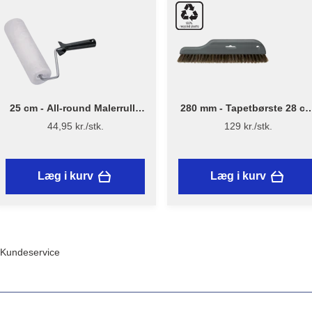
25 cm - All-round Malerrulle
280 mm - Tapetbørste 28 cm
m/skaft
Plast - Stiwex
44,95 kr./stk.
129 kr./stk.
Læg i kurv
Læg i kurv
Kundeservice