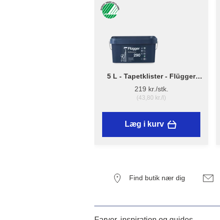
5 L - Tapetklister - Flügger
Adhesive 290
219 kr./stk.
(43,80 kr./l)
Læg i kurv
Find butik nær dig
Farver, inspiration og guides