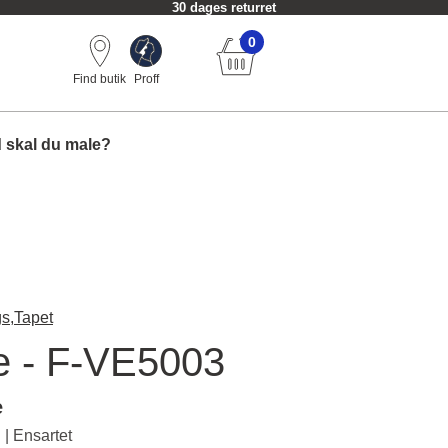
30 dages returret
0
Find butik
Proff
 skal du male?
s,
Tapet
e - F-VE5003
e
| Ensartet