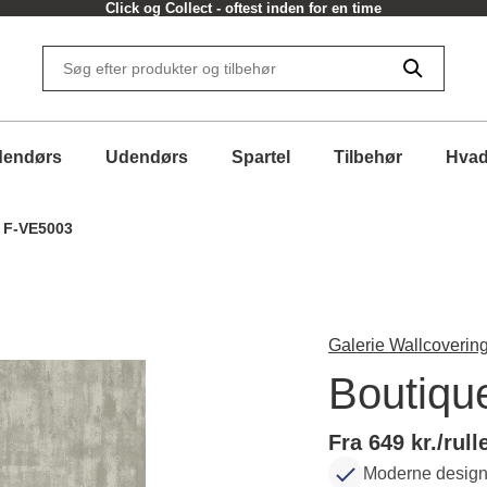
Click og Collect - oftest inden for en time
dendørs
Udendørs
Spartel
Tilbehør
Hvad
- F-VE5003
Galerie Wallcovering
Boutiqu
Fra 649 kr./rull
Moderne design 