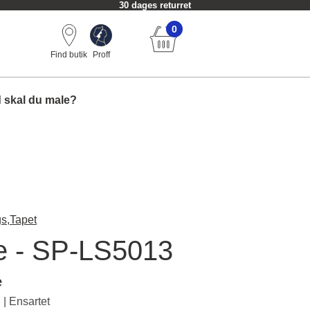
30 dages returret
0
Find butik
Proff
 skal du male?
s,
Tapet
e - SP-LS5013
e
| Ensartet