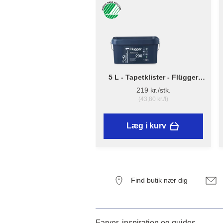
5 L - Tapetklister - Flügger
Adhesive 290
219 kr./stk.
(43,80 kr./l)
Læg i kurv
Find butik nær dig
Farver, inspiration og guides