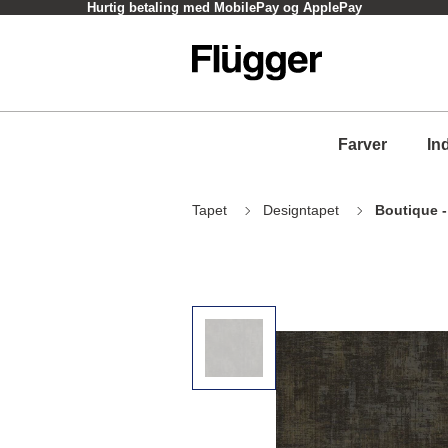
Hurtig betaling med MobilePay og ApplePay
Farver
In
Tapet
Designtapet
Boutique 