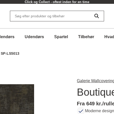
Click og Collect - oftest inden for en time
dendørs
Udendørs
Spartel
Tilbehør
Hvad
- SP-LS5013
Galerie Wallcovering
Boutiqu
Fra 649 kr./rull
Moderne design 