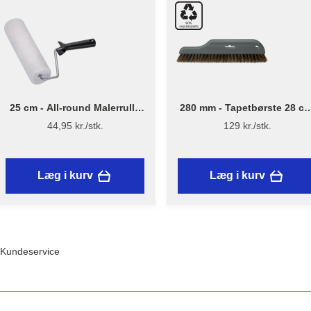
25 cm - All-round Malerrulle
280 mm - Tapetbørste 28 cm
m/skaft
Plast - Stiwex
44,95 kr./stk.
129 kr./stk.
Læg i kurv
Læg i kurv
Kundeservice