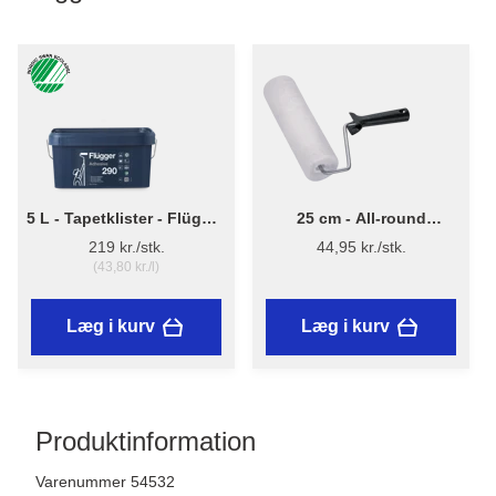
5 L - Tapetklister - Flügger
25 cm - All-round
Adhesive 290
Malerrulle m/skaft
219 kr./stk.
44,95 kr./stk.
(43,80 kr./l)
Læg i kurv
Læg i kurv
Produktinformation
Varenummer 54532