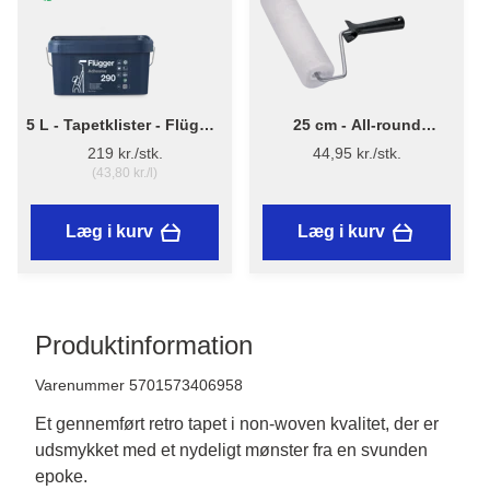
5 L - Tapetklister - Flügger
25 cm - All-round
Adhesive 290
Malerrulle m/skaft
219 kr./stk.
44,95 kr./stk.
(43,80 kr./l)
Læg i kurv
Læg i kurv
Produktinformation
Varenummer 5701573406958
Et gennemført retro tapet i non-woven kvalitet, der er
udsmykket med et nydeligt mønster fra en svunden
epoke.