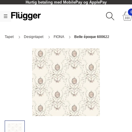
Hurtig betaling med MobilePay og ApplePay
Tapet
Designtapet
FIONA
Belle époque 600622