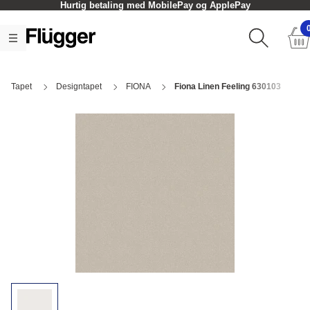
Hurtig betaling med MobilePay og ApplePay
Tapet
Designtapet
FIONA
Fiona Linen Feeling 630103