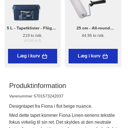
5 L - Tapetklister - Flügger
25 cm - All-round
Adhesive 290
Malerrulle m/skaft
219 kr./stk.
44,95 kr./stk.
(43,80 kr./l)
Læg i kurv
Læg i kurv
Produktinformation
Varenummer 5701573242037
Designtapet fra Fiona i flot beige nuance.
Med dette tapet kommer Fiona Linen-seriens tekstile 
fokus virkelig til sin ret. Det skyldes at den neutrale 