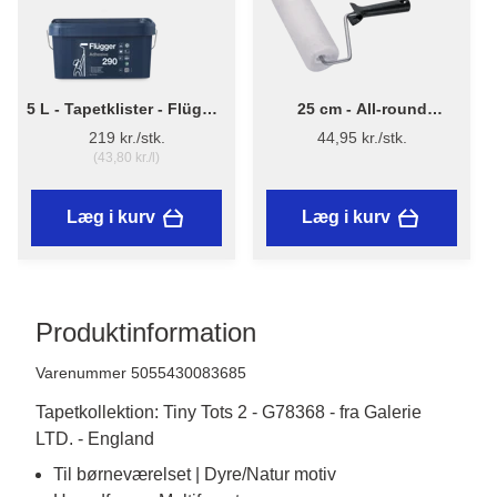
5 L - Tapetklister - Flügger
25 cm - All-round
Adhesive 290
Malerrulle m/skaft
219 kr./stk.
44,95 kr./stk.
(43,80 kr./l)
Læg i kurv
Læg i kurv
Produktinformation
Varenummer 5055430083685
Tapetkollektion: Tiny Tots 2 - G78368 - fra Galerie
LTD. - England
Til børneværelset | Dyre/Natur motiv