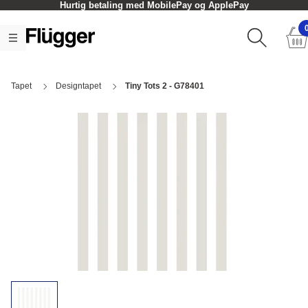
Hurtig betaling med MobilePay og ApplePay
Tapet
Designtapet
Tiny Tots 2 - G78401