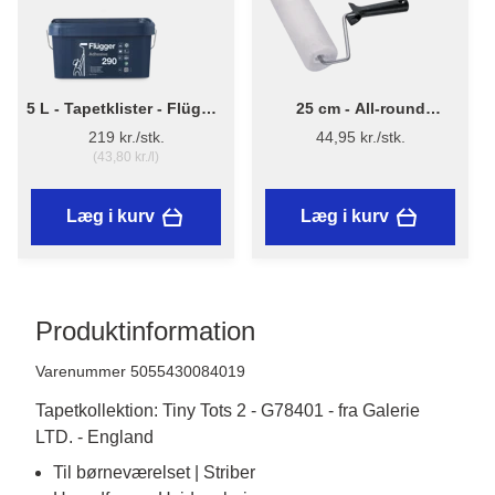
5 L - Tapetklister - Flügger
25 cm - All-round
Adhesive 290
Malerrulle m/skaft
219 kr./stk.
44,95 kr./stk.
(43,80 kr./l)
Læg i kurv
Læg i kurv
Produktinformation
Varenummer 5055430084019
Tapetkollektion: Tiny Tots 2 - G78401 - fra Galerie
LTD. - England
Til børneværelset | Striber