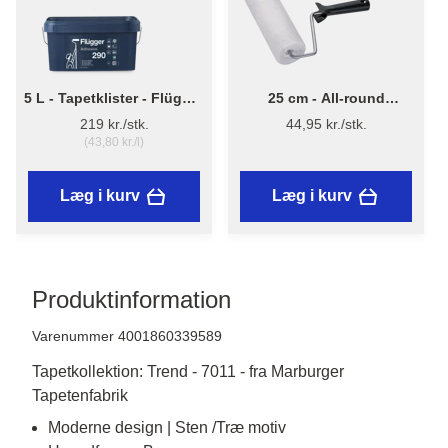
5 L - Tapetklister - Flügger
25 cm - All-round
Adhesive 290
Malerrulle m/skaft
219 kr./stk.
44,95 kr./stk.
(43,80 kr./l)
Læg i kurv
Læg i kurv
Produktinformation
Varenummer 4001860339589
Tapetkollektion: Trend - 7011 - fra Marburger
Tapetenfabrik
Moderne design | Sten /Træ motiv