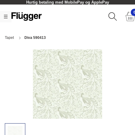
Hurtig betaling med MobilePay og ApplePay
Tapet
Diva 590413