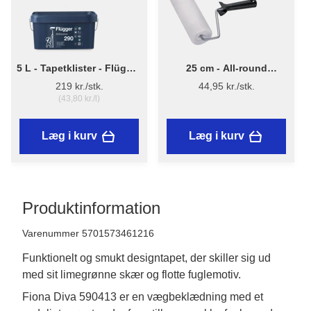
5 L - Tapetklister - Flügger
25 cm - All-round
Adhesive 290
Malerrulle m/skaft
219 kr./stk.
44,95 kr./stk.
(43,80 kr./l)
Læg i kurv
Læg i kurv
Produktinformation
Varenummer 5701573461216
Funktionelt og smukt designtapet, der skiller sig ud
med sit limegrønne skær og flotte fuglemotiv.
Fiona Diva 590413 er en vægbeklædning med et 