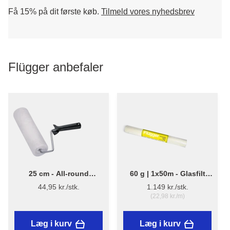
Få 15% på dit første køb.
Tilmeld vores nyhedsbrev
Flügger anbefaler
25 cm - All-round
60 g | 1x50m - Glasfilt
Malerrulle m/skaft
forbehandlet - Flügger
44,95 kr./stk.
1.149 kr./stk.
(22,98 kr./m)
Læg i kurv
Læg i kurv