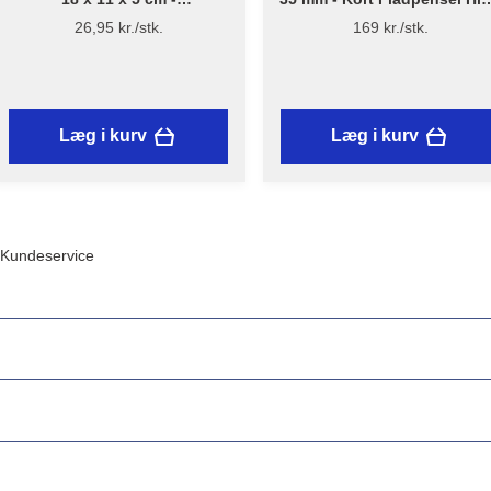
Rengøringssvamp, 2 stk. -
Finish 1191 - Flügger
26,95 kr./stk.
169 kr./stk.
Stiwex
Læg i kurv
Læg i kurv
Kundeservice