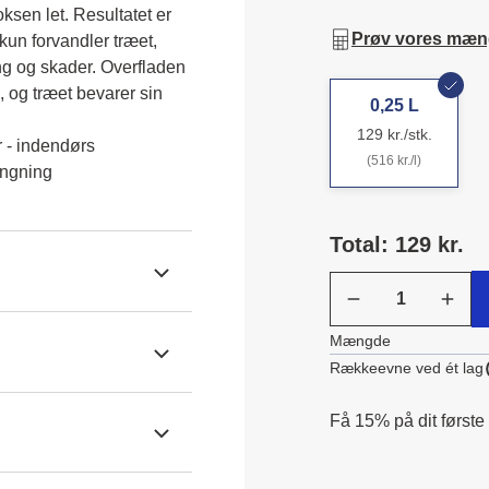
ksen let. Resultatet er 
Prøv vores mæn
kun forvandler træet, 
g og skader. Overfladen 
, og træet bevarer sin 
0,25 L
129 kr./stk.
 - indendørs
(516 kr./l)
ngning
Total: 129 kr.
Mængde
Rækkeevne ved ét lag
Få 15% på dit første