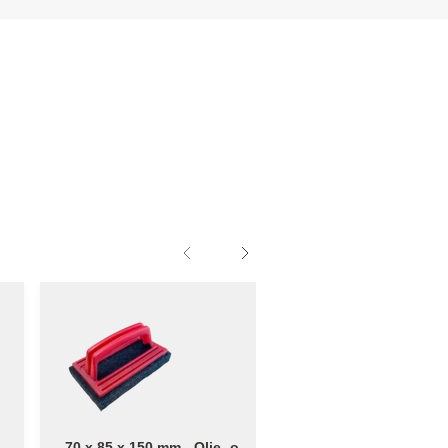
gh
70 x 85 x 150 mm - Olie- og