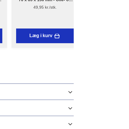
Skrubbesvamp m/håndtag -
49,95 kr./stk.
Flügger Pro Series
32 x 32 cm - 3 s
Mikrofiberklude - 
79,95 kr./stk.
Læg i kurv
Læg i kurv