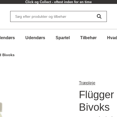
Click og Collect - oftest inden for en time
dendørs
Udendørs
Spartel
Tilbehør
Hvad
d Bivoks
Træpleje
Flügger
Bivoks