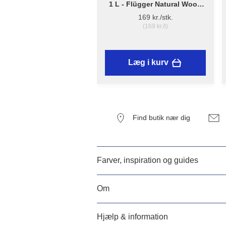
1 L - Flügger Natural Wood
Trærens
169 kr./stk.
(169 kr./l)
Læg i kurv
Find butik nær dig
Farver, inspiration og guides
Om
Hjælp & information