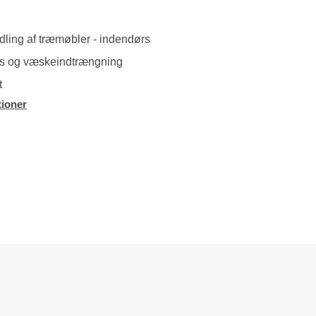
ling af træmøbler - indendørs
s og væskeindtrængning
t
ioner