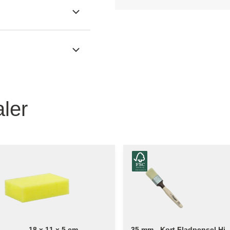
ler
18 x 11 x 5 cm -
35 mm - Kort Fladpensel Hi