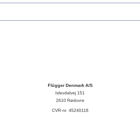
Flügger Denmark A/S
Islevdalvej 151
2610 Rødovre
CVR-nr. 45240118
lügger group A/S, Islevdalvej 151, 2610 Rødovre, CVR-nr.: 32788718. 