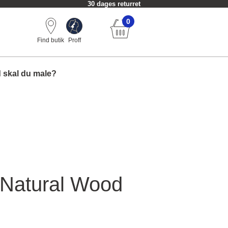
30 dages returret
0
Find butik
Proff
 skal du male?
 Natural Wood