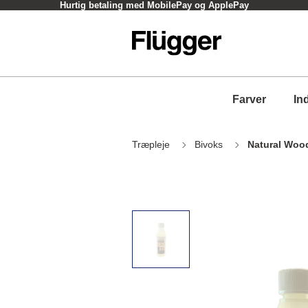
Hurtig betaling med MobilePay og ApplePay
Farver
In
Træpleje
Bivoks
Natural Woo