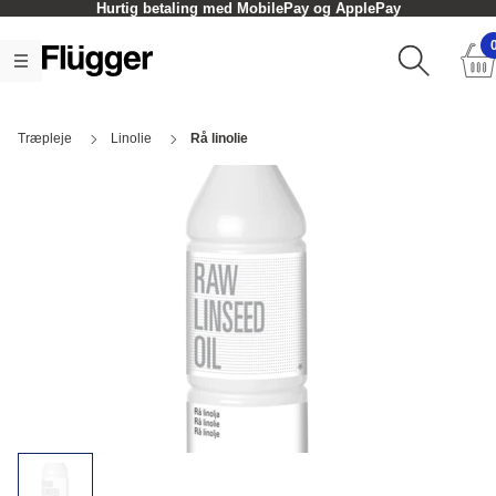
Hurtig betaling med MobilePay og ApplePay
Træpleje
Linolie
Rå linolie