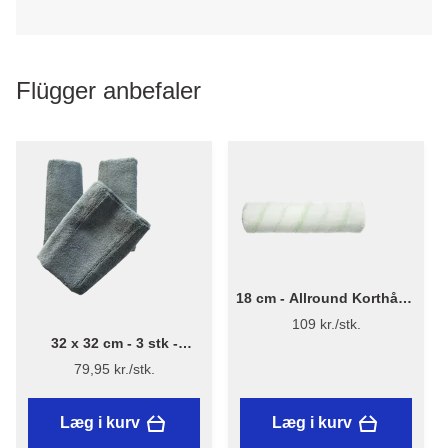
Flügger anbefaler
18 cm - Allround Korthåret
Malerrulle Microlon -
109 kr./stk.
Flügger
32 x 32 cm - 3 stk -
Mikrofiberklude - 3 stk.
79,95 kr./stk.
Læg i kurv
Læg i kurv