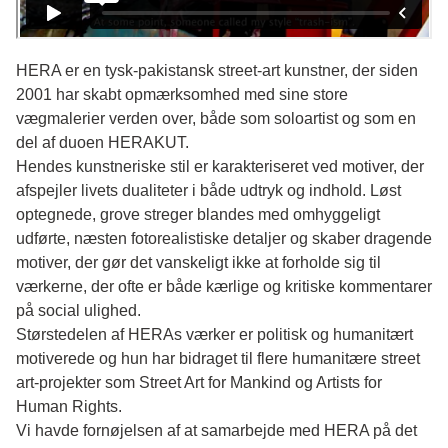
HERA er en tysk-pakistansk street-art kunstner, der siden
2001 har skabt opmærksomhed med sine store
vægmalerier verden over, både som soloartist og som en
del af duoen HERAKUT.
Hendes kunstneriske stil er karakteriseret ved motiver, der
afspejler livets dualiteter i både udtryk og indhold. Løst
optegnede, grove streger blandes med omhyggeligt
udførte, næsten fotorealistiske detaljer og skaber dragende
motiver, der gør det vanskeligt ikke at forholde sig til
værkerne, der ofte er både kærlige og kritiske kommentarer
på social ulighed.
Størstedelen af HERAs værker er politisk og humanitært
motiverede og hun har bidraget til flere humanitære street
art-projekter som Street Art for Mankind og Artists for
Human Rights.
Vi havde fornøjelsen af at samarbejde med HERA på det