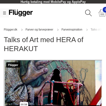
Hurtig betaling med MobilePay og ApplePay
Flügger.dk
Farver og farveprøver
Farveinspiration
Talks of Art
Talks of Art med
HERA of
HERAKUT