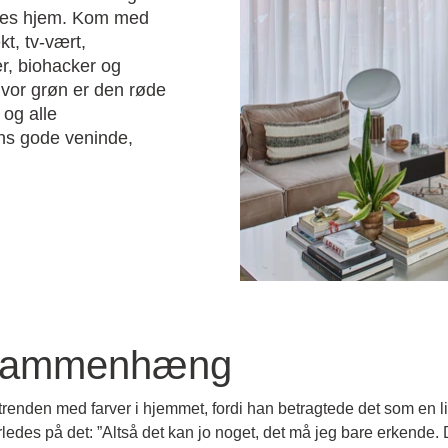
ælles hjem. Kom med
kt, tv-vært,
er, biohacker og
hvor grøn er den røde
 og alle
hans gode veninde,
 sammenhæng
enden med farver i hjemmet, fordi han betragtede det som en lid
edes på det: ”Altså det kan jo noget, det må jeg bare erkende. De