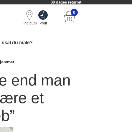
Fri fragt fra 549 kr.
0
Find butik
Proff
 skal du male?
hjemmet
re end man
være et
b”