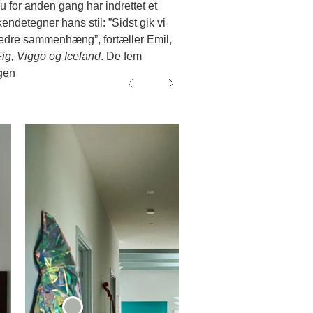
u for anden gang har indrettet et
endetegner hans stil: ”Sidst gik vi
e bedre sammenhæng”, fortæller Emil,
Fig, Viggo og Iceland
.
De fem
gen