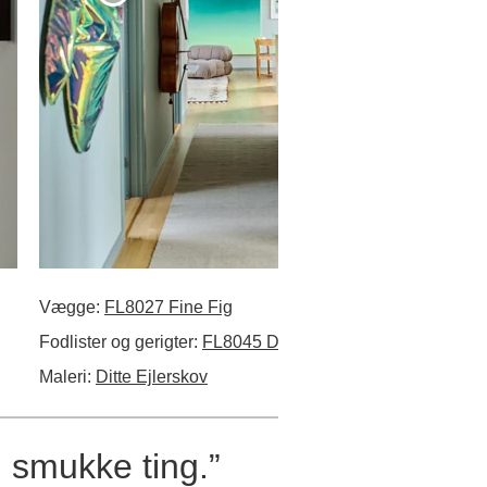
Vægge:
FL8027 Fine Fig
Fodlister og gerigter
:
FL8045 Dark Teal
Maleri:
Ditte Ejlerskov
 smukke ting.”