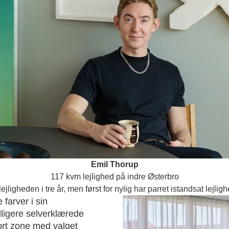
Emil Thorup
117 kvm lejlighed på indre Østerbro
jligheden i tre år, men først for nylig har parret istandsat lejlig
 farver i sin
dligere selverklærede
fort zone med valget