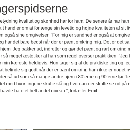
ingerspidserne
 betydning kvalitet og skønhed har for ham. De senere år har ha
alt handler om at forlænge sin levetid og højne kvaliteten af sit li
 men også sine omgivelser: ”For mig er sundhed er også at omgiv
”Jeg har det bare bedst når der er pænt omkring mig. Det er det sa
t hjem. Jeg pakker ud, indretter og gør det pænt og rart omkring 
r så meget æstetiker at han som regel overser praktikken: ”Jeg t
in kæreste heldigvis. Hun tager sig af de praktiske ting og jeg 
 at befinde sig godt når der er pænt omkring ham ikke er noget 
, der så ud som så mange andre hjem i 80’erne og 90’erne før ”l
tet med hvor tingene skulle stå og hvordan der skulle se ud på mi
avde bare et helt andet niveau ”, fortæller Emil.