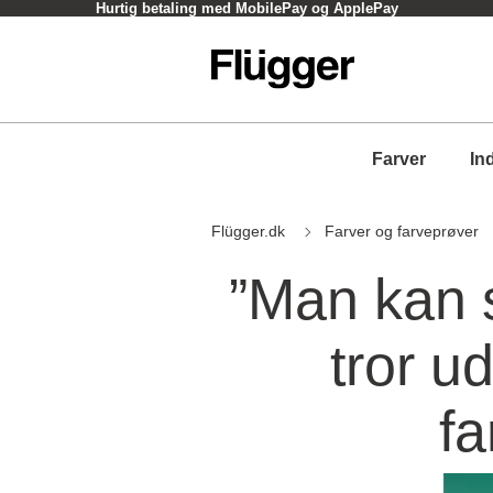
Click og Collect - oftest inden for en time
Farver
In
Flügger.dk
Farver og farveprøver
”Man kan 
tror u
f