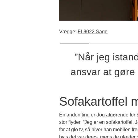
Vægge:
FL8022 Sage
”Når jeg istand
ansvar at gøre
Sofakartoffel
Én anden ting er dog afgørende for Em
stor flyder: ”Jeg er en sofakartoffel
for at glo tv, så hiver han mobilen 
hvis det var deres, mens de glæder 