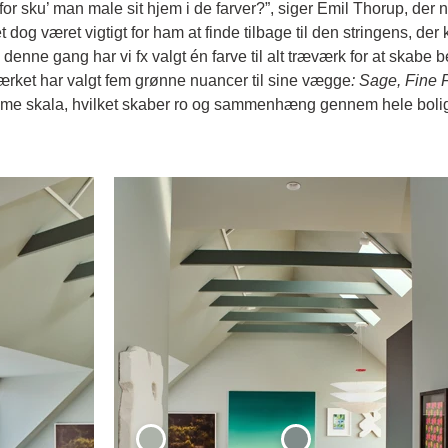
for sku’ man male sit hjem i de farver?”, siger Emil Thorup, der n
og været vigtigt for ham at finde tilbage til den stringens, der k
 denne gang har vi fx valgt én farve til alt træværk for at skab
værket har valgt fem grønne nuancer til sine vægge
: Sage, Fine 
amme skala, hvilket skaber ro og sammenhæng gennem hele boli