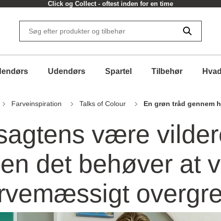
30 dages returret
dendørs
Udendørs
Spartel
Tilbehør
Hvad
Farveinspiration
Talks of Colour
En grøn tråd gennem 
sagtens være vilde
den det behøver at 
arvemæssigt overgre