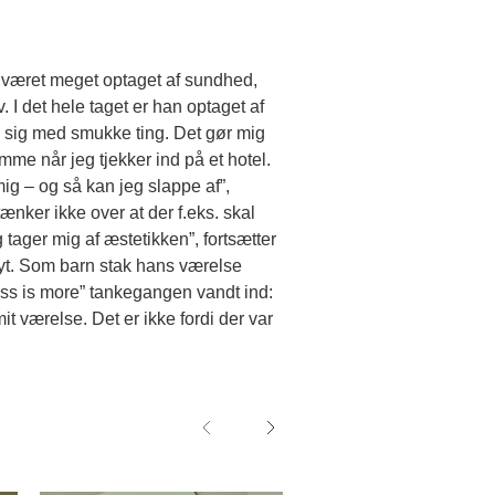
n været meget optaget af sundhed,
v. I det hele taget er han optaget af
e sig med smukke ting. Det gør mig
mme når jeg tjekker ind på et hotel.
mig – og så kan jeg slappe af”,
ænker ikke over at der f.eks. skal
tager mig af æstetikken”, fortsætter
nyt. Som barn stak hans værelse
ess is more” tankegangen vandt ind:
t værelse. Det er ikke fordi der var