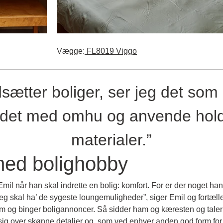
Vægge:
FL8019 Viggo
sætter boliger, ser jeg det som e
 det med omhu og anvende hold
materialer.”
 med bolighobby
il når han skal indrette en bolig: komfort. For er der noget han 
. Jeg skal ha’ de sygeste loungemuligheder”, siger Emil og fortæll
frem og binger boligannoncer. Så sidder ham og kæresten og tale
sig over skønne detaljer og, som ved enhver anden god form for