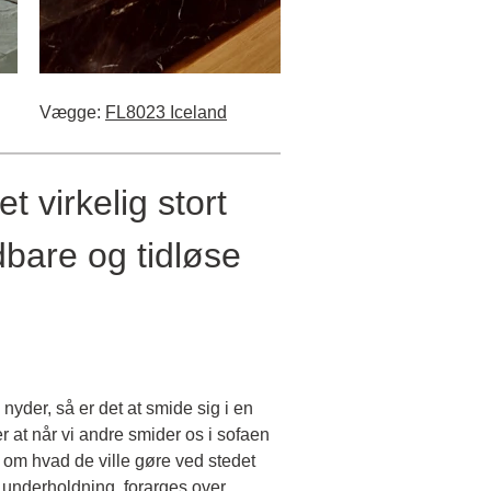
Vægge:
FL8023 Iceland
t virkelig stort
bare og tidløse
nyder, så er det at smide sig i en
er at når vi andre smider os i sofaen
r om hvad de ville gøre ved stedet
 underholdning, forarges over