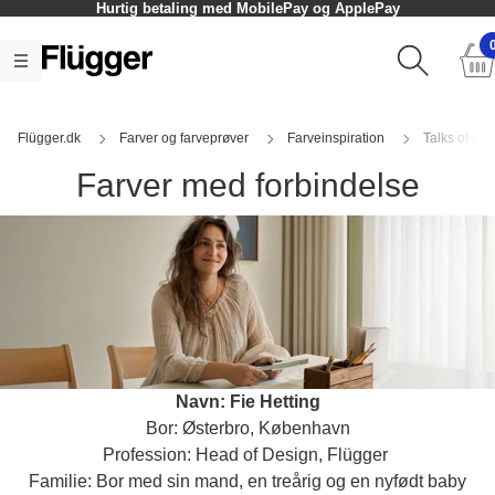
Click og Collect - oftest inden for en time
Flügger.dk
Farver og farveprøver
Farveinspiration
Talks of Col
Farver med forbindelse
Navn: Fie Hetting
Bor: Østerbro, København
Profession: Head of Design, Flügger
Familie: Bor med sin mand, en treårig og en nyfødt baby