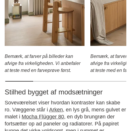
Bemærk, at farver på billeder kan
Bemærk, at farver p
afvige fra virkeligheden. Vi anbefaler
afvige fra virkeligh
at teste med en farveprøve først.
at teste med en farv
Stilhed bygget af modsætninger
Soveværelset viser hvordan kontraster kan skabe
ro. Væggene står i
Arken
, en lys grå, mens gulvet er
malet i
Mocha Flügger 80
, en dyb brungrøn der
fortsætter op ad paneler og radiatorer. På papiret
kunne det virke voldsomt, men i rummet er