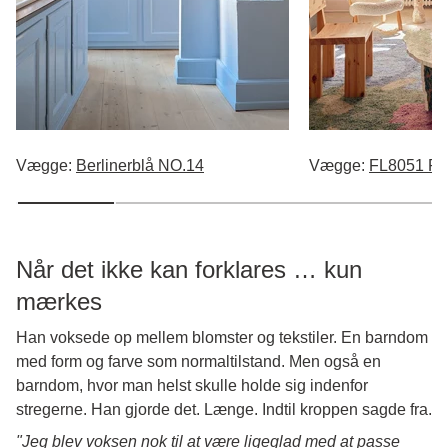
Vægge:
Berlinerblå NO.14
Vægge:
FL8051 Pin
Når det ikke kan forklares … kun
mærkes
Han voksede op mellem blomster og tekstiler. En barndom
med form og farve som normaltilstand. Men også en
barndom, hvor man helst skulle holde sig indenfor
stregerne. Han gjorde det. Længe. Indtil kroppen sagde fra.
"Jeg blev voksen nok til at være ligeglad med at passe