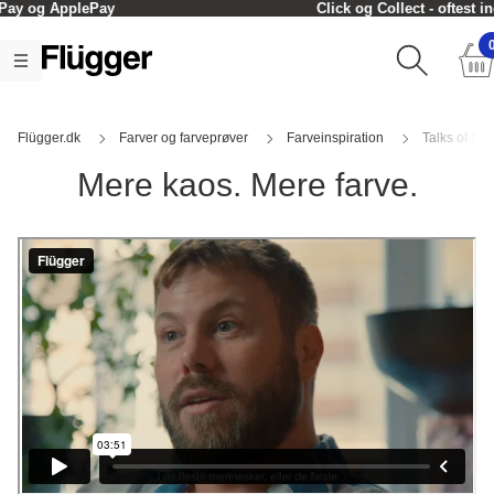
Click og Collect - oftest inden for en time
Flügger.dk
Farver og farveprøver
Farveinspiration
Talks of Col
Mere kaos. Mere farve.