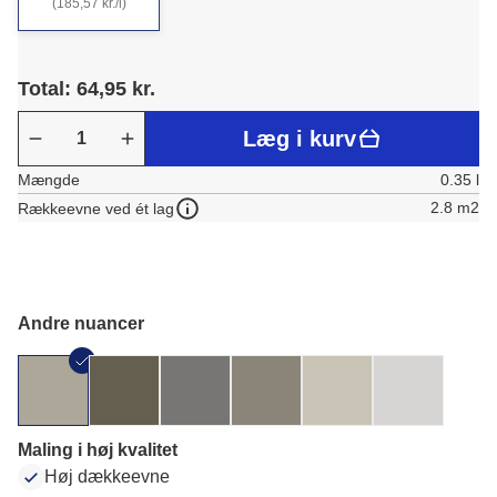
(185,57 kr./l)
Total: 64,95 kr.
Læg i kurv
Mængde
0.35 l
2.8 m2
Rækkeevne ved ét lag
Andre nuancer
Maling i høj kvalitet
Høj dækkeevne