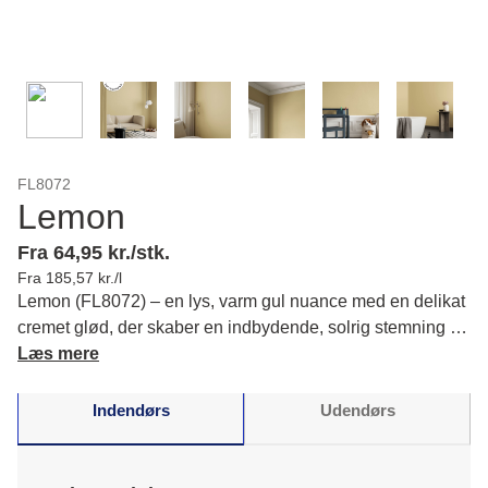
FL8072
Lemon
Fra 64,95 kr./stk.
Fra 185,57 kr./l
Lemon (FL8072) – en lys, varm gul nuance med en delikat
cremet glød, der skaber en indbydende, solrig stemning i
din indretning. Den bidrager til en afbalanceret og tidløs
Læs mere
atmosfære. Læs mere om farvens karakter og matchende
farver.
Indendørs
Udendørs