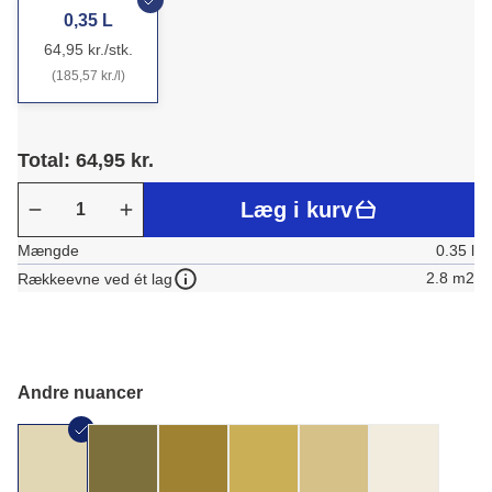
0,35 L
64,95 kr./stk.
(185,57 kr./l)
Total: 64,95 kr.
Læg i kurv
Mængde
0.35 l
2.8 m2
Rækkeevne ved ét lag
Andre nuancer