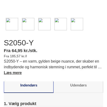
S2050-Y
Fra 64,95 kr./stk.
Fra 185,57 kr./l
S2050-Y – en varm, gylden beige nuance, der skaber en
indbydende og harmonisk stemning i rummet, perfekt til at
give dit hjem en delikat varme. Læs mere om farvens
Læs mere
karakter og matchende farver.
Indendørs
Udendørs
1. Vælg produkt