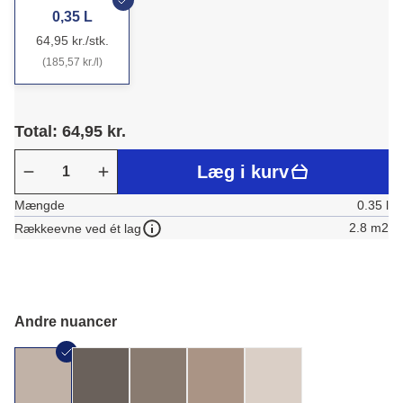
0,35 L
64,95 kr./stk.
(185,57 kr./l)
Total: 64,95 kr.
Læg i kurv
Mængde
0.35 l
2.8 m2
Rækkeevne ved ét lag
Andre nuancer