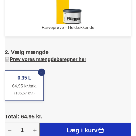
Farveprøve - Heldækkende
2. Vælg mængde
Prøv vores mængdeberegner her
0,35 L
64,95 kr./stk.
(185,57 kr./l)
Total: 64,95 kr.
Læg i kurv