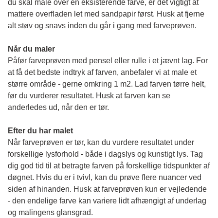
du skal male over en eksisterende farve, er det vigtigt at 
mattere overfladen let med sandpapir først. Husk at fjerne 
alt støv og snavs inden du går i gang med farveprøven. 
Når du maler
Påfør farveprøven med pensel eller rulle i et jævnt lag. For 
at få det bedste indtryk af farven, anbefaler vi at male et 
større område - gerne omkring 1 m2. Lad farven tørre helt, 
før du vurderer resultatet. Husk at farven kan se 
anderledes ud, når den er tør. 
Efter du har malet
Når farveprøven er tør, kan du vurdere resultatet under 
forskellige lysforhold - både i dagslys og kunstigt lys. Tag 
dig god tid til at betragte farven på forskellige tidspunkter af 
døgnet. Hvis du er i tvivl, kan du prøve flere nuancer ved 
siden af hinanden. Husk at farveprøven kun er vejledende 
- den endelige farve kan variere lidt afhængigt af underlag 
og malingens glansgrad.