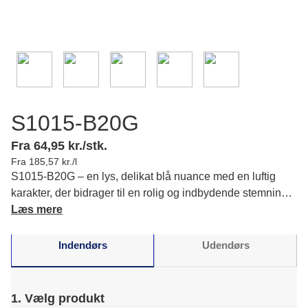
S1015-B20G
Fra 64,95 kr./stk.
Fra 185,57 kr./l
S1015-B20G – en lys, delikat blå nuance med en luftig
karakter, der bidrager til en rolig og indbydende stemning i
dit rum. Læs mere om farvens karakter og matchende
Læs mere
farver.
Indendørs
Udendørs
1. Vælg produkt