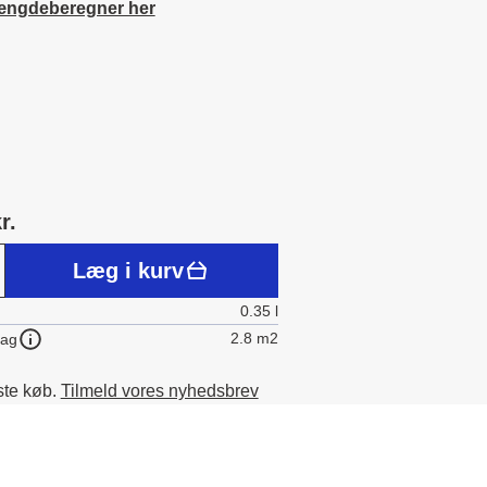
ængdeberegner her
r.
Læg i kurv
0.35 l
2.8 m2
lag
ste køb.
Tilmeld vores nyhedsbrev