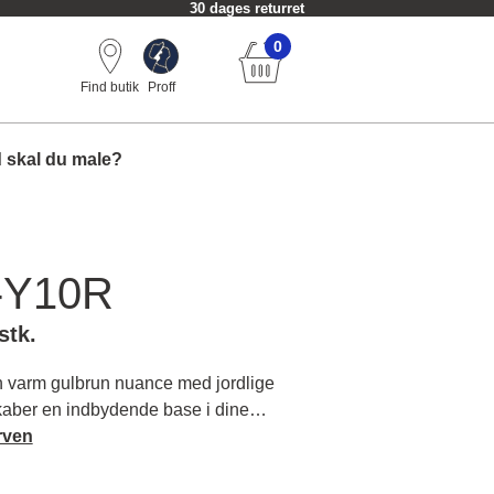
30 dages returret
0
Find butik
Proff
 skal du male?
-Y10R
stk.
varm gulbrun nuance med jordlige
kaber en indbydende base i dine
 naturlige materialer. Læs mere om
rven
og matchende farver.