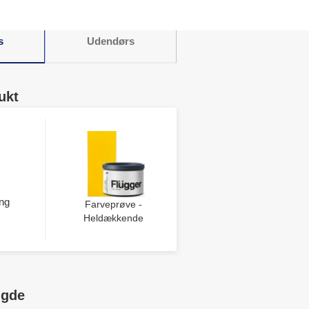
s
Udendørs
ukt
ng
Farveprøve -
Heldækkende
ngde