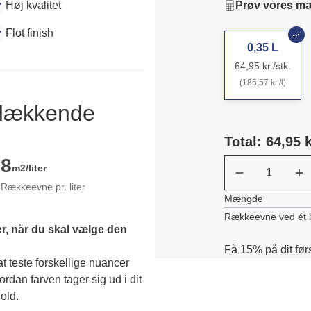
Høj kvalitet
Prøv vores m
Flot finish
0,35 L
64,95 kr./stk.
(185,57 kr./l)
ldækkende
Total: 64,95 k
8
m2/liter
Rækkeevne pr. liter
Mængde
Rækkeevne ved ét 
r, når du skal vælge den 
Få 15% på dit før
 teste forskellige nuancer 
dan farven tager sig ud i dit 
old. 