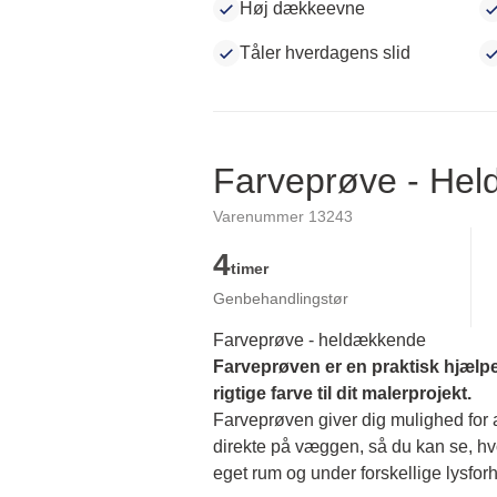
Høj dækkeevne
Tåler hverdagens slid
Farveprøve - He
Varenummer 13243
4
timer
Genbehandlingstør
Farveprøve - heldækkende
Farveprøven er en praktisk hjælpe
rigtige farve til dit malerprojekt.
Farveprøven giver dig mulighed for at
direkte på væggen, så du kan se, hvor
eget rum og under forskellige lysforh