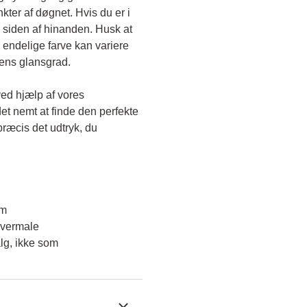
kter af døgnet. Hvis du er i 
 siden af hinanden. Husk at 
endelige farve kan variere 
gens glansgrad.
ved hjælp af vores 
et nemt at finde den perfekte 
ræcis det udtryk, du 
em
overmale
lg, ikke som