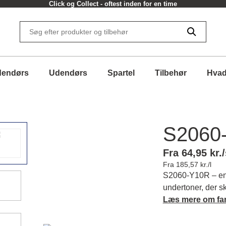
Click og Collect - oftest inden for en time
dendørs
Udendørs
Spartel
Tilbehør
Hvad
S2060
Fra 64,95 kr./
Fra 185,57 kr./l
S2060-Y10R – en 
undertoner, der s
rum og forstærker
Læs mere om fa
farvens karakter 