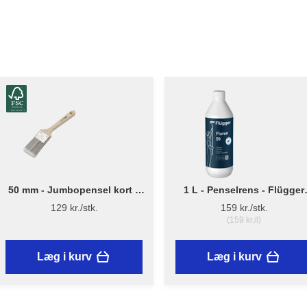
50 mm - Jumbopensel kort –
1 L - Penselrens - Flügger
Flügger Pro Series
Fluren 59
129 kr./stk.
159 kr./stk.
(159 kr./l)
Læg i kurv
Læg i kurv