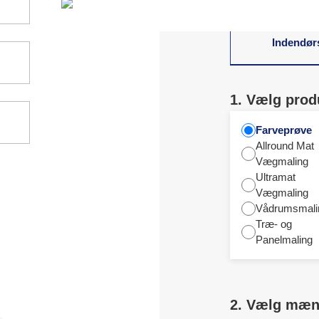
Indendør
1. Vælg prod
Farveprøve
Allround Mat
Vægmaling
Ultramat
Vægmaling
Vådrumsmali
Træ- og
Panelmaling
2. Vælg mæ