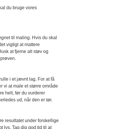
Skal du teste en transparent farve, skal du bruge vores 
egnet til maling. Hvis du skal 
t vigtigt at mattere 
sk at fjerne alt støv og 
eprøven. 
le i et jævnt lag. For at få 
r vi at male et større område 
e helt, før du vurderer 
erledes ud, når den er tør. 
e resultatet under forskellige 
lys. Tag dig god tid til at 