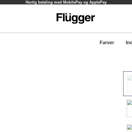
Hurtig betaling med MobilePay og ApplePay
Farver
In