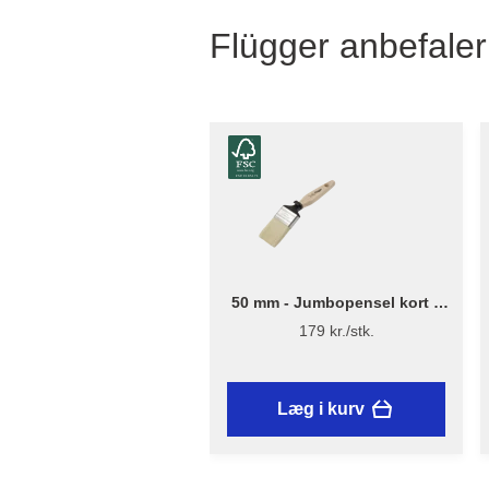
Flügger anbefaler
50 mm - Jumbopensel kort –
Flügger Excellence Series
179 kr./stk.
Læg i kurv