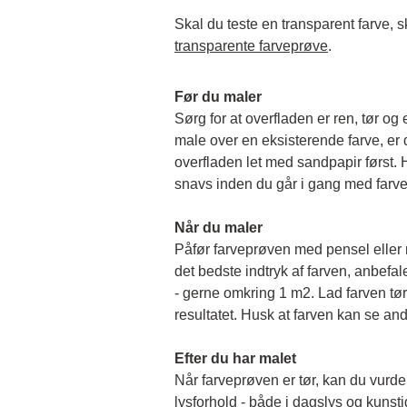
transparente farveprøve
.
Før du maler
Sørg for at overfladen er ren, tør og 
male over en eksisterende farve, er de
overfladen let med sandpapir først. Hu
snavs inden du går i gang med farv
Når du maler
Påfør farveprøven med pensel eller rul
det bedste indtryk af farven, anbefale
- gerne omkring 1 m2. Lad farven tørr
resultatet. Husk at farven kan se and
Efter du har malet
Når farveprøven er tør, kan du vurder
lysforhold - både i dagslys og kunstigt 