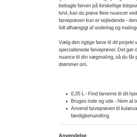
betragte farven på forskellige tidspun
tvivl, kan du prøve flere nuancer ved
farveprøven kun er vejledende - den 
lidt afhængigt af underlag og malin
Vælg den rigtige farve til dit projekt 
specialtonede farveprøver. Det gør d
nuance til din vægmaling, så du får p
drømmer om.
0,35 L - Find farverne til dit hj
Bruges inde og ude - Nem at 
Anvend farveprøven til kulørva
færdigbehandling
Anvendelse