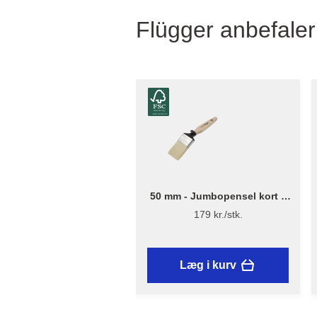
Flügger anbefaler
50 mm - Jumbopensel kort –
Flügger Excellence Series
179 kr./stk.
Læg i kurv