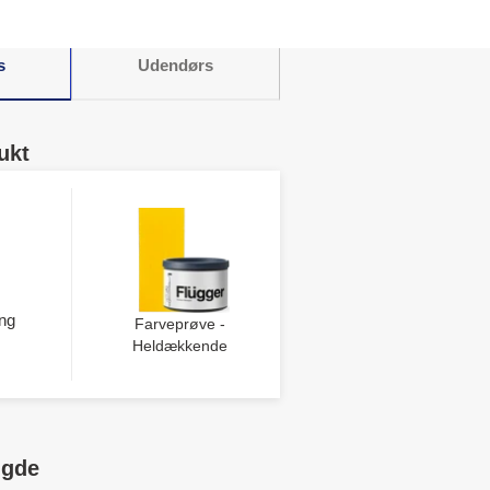
s
Udendørs
ukt
ng
Farveprøve -
Heldækkende
ngde