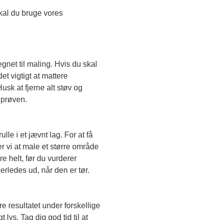
Skal du teste en transparent farve, skal du bruge vores 
egnet til maling. Hvis du skal 
t vigtigt at mattere 
sk at fjerne alt støv og 
eprøven. 
le i et jævnt lag. For at få 
r vi at male et større område 
e helt, før du vurderer 
erledes ud, når den er tør. 
e resultatet under forskellige 
lys. Tag dig god tid til at 