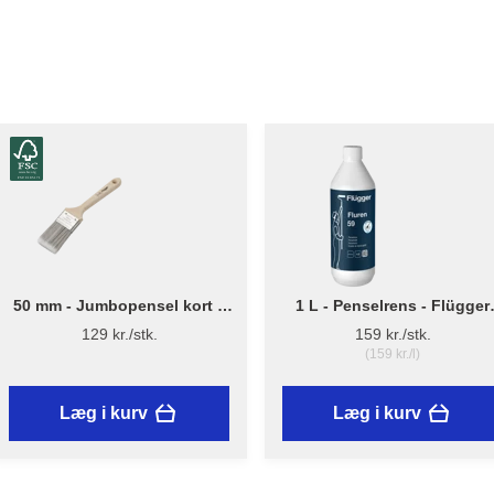
50 mm - Jumbopensel kort –
1 L - Penselrens - Flügger
Flügger Pro Series
Fluren 59
129 kr./stk.
159 kr./stk.
(159 kr./l)
Læg i kurv
Læg i kurv