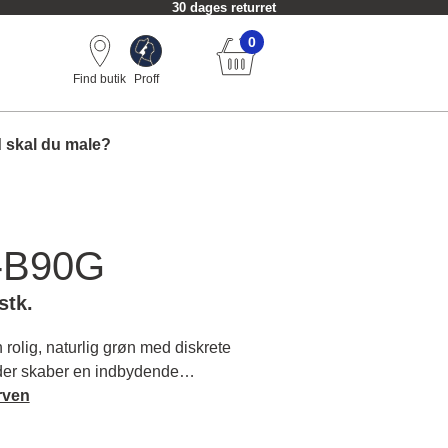
30 dages returret
0
Find butik
Proff
 skal du male?
-B90G
stk.
olig, naturlig grøn med diskrete
 der skaber en indbydende
u vil opleve som både jordnær og
rven
s mere om farvens karakter og
.