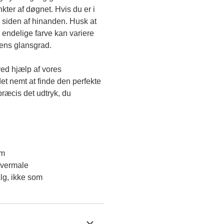
kter af døgnet. Hvis du er i 
 siden af hinanden. Husk at 
endelige farve kan variere 
gens glansgrad.
ved hjælp af vores 
et nemt at finde den perfekte 
ræcis det udtryk, du 
em
overmale
lg, ikke som