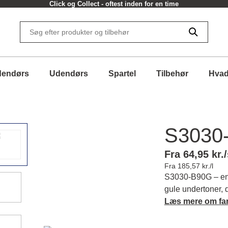
Click og Collect - oftest inden for en time
dendørs
Udendørs
Spartel
Tilbehør
Hvad
S3030
Fra 64,95 kr./
Fra 185,57 kr./l
S3030-B90G – en r
gule undertoner,
atmosfære, som d
Læs mere om fa
afbalanceret. Læ
matchende farver