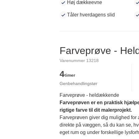
Høj dækkeevne
Tåler hverdagens slid
Farveprøve - He
Varenummer 13218
4
timer
Genbehandlingstør
Farveprøve - heldækkende
Farveprøven er en praktisk hjælpe
rigtige farve til dit malerprojekt.
Farveprøven giver dig mulighed for at
direkte på væggen, så du kan se, hvor
eget rum og under forskellige lysforh