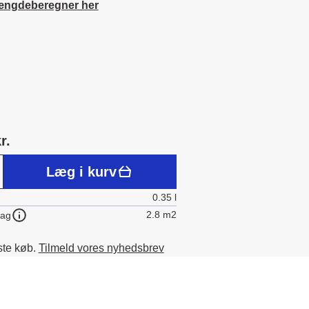
ængdeberegner her
r.
Læg i kurv
0.35 l
2.8 m2
lag
ste køb.
Tilmeld vores nyhedsbrev