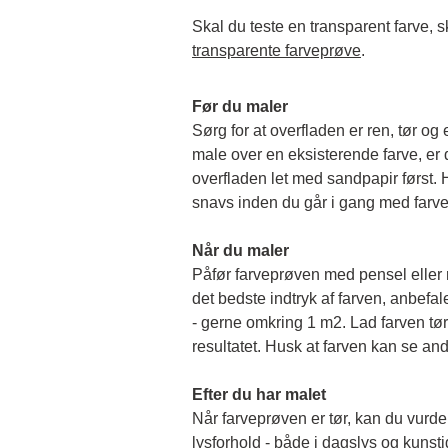
transparente farveprøve
.
Før du maler
Sørg for at overfladen er ren, tør og 
male over en eksisterende farve, er de
overfladen let med sandpapir først. Hu
snavs inden du går i gang med farv
Når du maler
Påfør farveprøven med pensel eller rul
det bedste indtryk af farven, anbefale
- gerne omkring 1 m2. Lad farven tørr
resultatet. Husk at farven kan se and
Efter du har malet
Når farveprøven er tør, kan du vurder
lysforhold - både i dagslys og kunstigt 