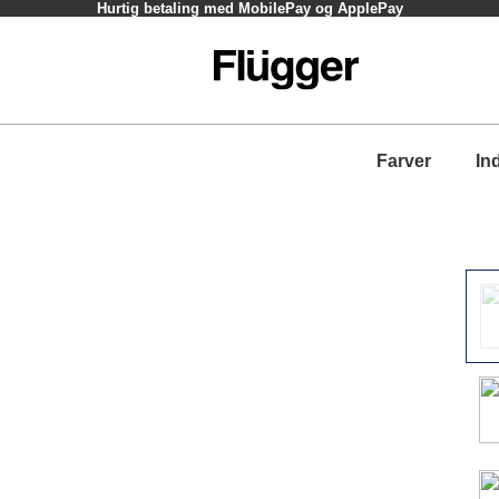
Hurtig betaling med MobilePay og ApplePay
Farver
In