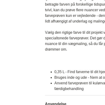
betragte farven på forskellige tidspun
tvivl, kan du prøve flere nuancer ved
farveprøven kun er vejledende - den 
lidt afhængigt af underlag og malin
Vælg den rigtige farve til dit projekt 
specialtonede farveprøver. Det gør d
nuance til din vægmaling, så du får p
drømmer om.
0,35 L - Find farverne til dit hj
Bruges inde og ude - Nem at 
Anvend farveprøven til kulørva
færdigbehandling
Anvendelse