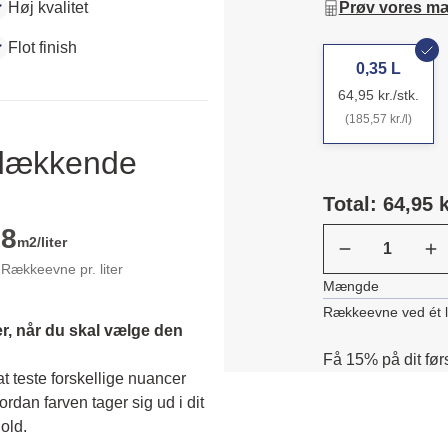
Høj kvalitet
Prøv vores m
Flot finish
0,35 L
64,95 kr./stk.
(185,57 kr./l)
ldækkende
Total: 64,95 k
8
m2/liter
Rækkeevne pr. liter
Mængde
Rækkeevne ved ét 
r, når du skal vælge den 
Få 15% på dit før
 teste forskellige nuancer 
dan farven tager sig ud i dit 
old. 