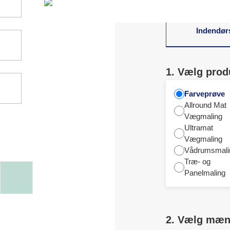
Indendør
1. Vælg prod
Farveprøve
Allround Mat
Vægmaling
Ultramat
Vægmaling
Vådrumsmali
Træ- og
Panelmaling
2. Vælg mæ